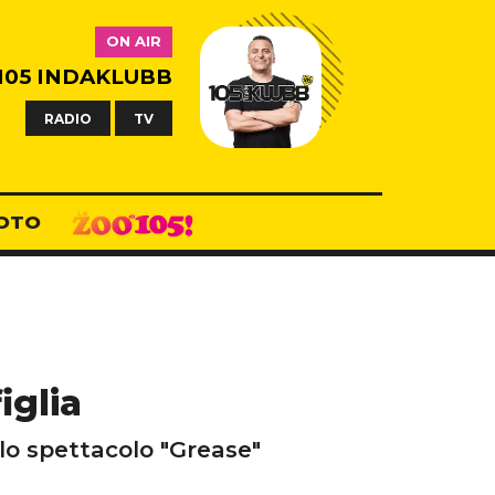
ON AIR
105 INDAKLUBB
RADIO
TV
OTO
iglia
lo spettacolo "Grease"