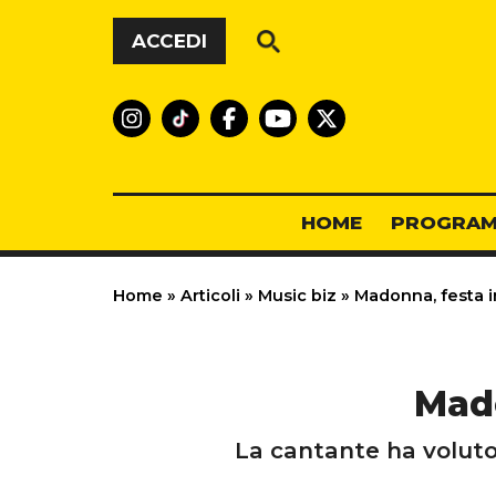
Vai al contenuto
ACCEDI
HOME
PROGRAM
Home
»
Articoli
»
Music biz
»
Madonna, festa in
Mado
La cantante ha voluto