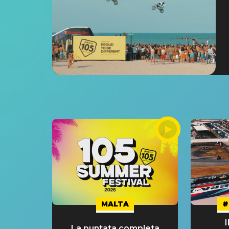
MALTA
#
La puntata completa