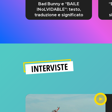
Bad Bunny e “BAILE
“
INoLVIDABLE”: testo,
traduzione e significato
s
INTERVISTE