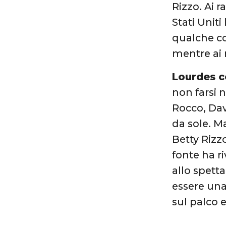
Rizzo. Ai r
Stati Unit
qualche c
mentre ai r
Lourdes 
non farsi 
Rocco, Dav
da sole. M
Betty Rizz
fonte ha ri
allo spett
essere una
sul palco 