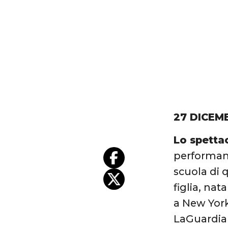
27 DICEM
Lo spetta
performanc
scuola di 
figlia, na
a New York
LaGuardia 