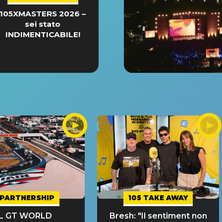
105XMASTERS 2026 –
sei stato
INDIMENTICABILE!
PARTNERSHIP
105 TAKE AWAY
IL GT WORLD
Bresh: "Il sentiment non