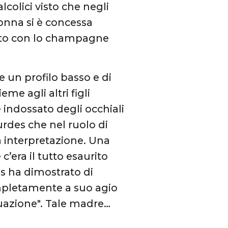
lcolici visto che negli
donna si è concessa
to con lo champagne
 un profilo basso e di
me agli altri figli
indossato degli occhiali
urdes che nel ruolo di
a interpretazione. Una
c’era il tutto esaurito
es ha dimostrato di
ompletamente a suo agio
tuazione". Tale madre…