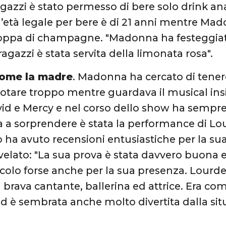
agazzi è stato permesso di bere solo drink ana
i l’età legale per bere è di 21 anni mentre Ma
oppa di champagne. "Madonna ha festeggia
agazzi è stata servita della limonata rosa".
come la madre
. Madonna ha cercato di tenere
notare troppo mentre guardava il musical insie
id e Mercy e nel corso dello show ha sempre 
a a sorprendere è stata la performance di Lo
o ha avuto recensioni entusiastiche per la su
velato: "La sua prova è stata davvero buona e 
acolo forse anche per la sua presenza. Lourd
 brava cantante, ballerina ed attrice. Era c
ed è sembrata anche molto divertita dalla si