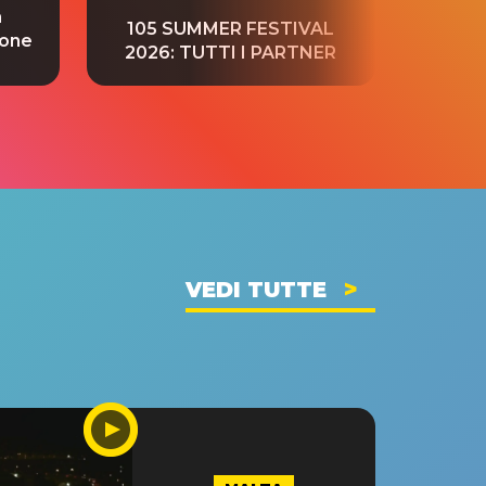
a
“S
105 SUMMER FESTIVAL
ione
tradu
2026: TUTTI I PARTNER
VEDI TUTTE