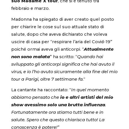
suo Madame X tour
, che si è tenuto tra
febbraio e marzo.
Madonna ha spiegato di aver creato quel posto
per chiarire le cose sul suo attuale stato di
salute, dopo che aveva dichiarato che voleva
uscire di casa per “respirare l’aria del Covid-19”
poiché ormai aveva gli anticorpi. “
Attualmente
non sono malata
” ha scritto: “
Quando hai
sviluppato gli anticorpi significa che hai avuto il
virus, e io l’ho avuto sicuramente alla fine del mio
tour a Parigi, oltre 7 settimane fa.
“
La cantante ha raccontato: “
In quel momento
abbiamo pensato che
io e altri artisti del mio
show avessimo solo una brutta influenza
.
Fortunatamente ora stiamo tutti bene e in
salute. Spero che questo chiarisca tutto! La
conoscenza è potere!”