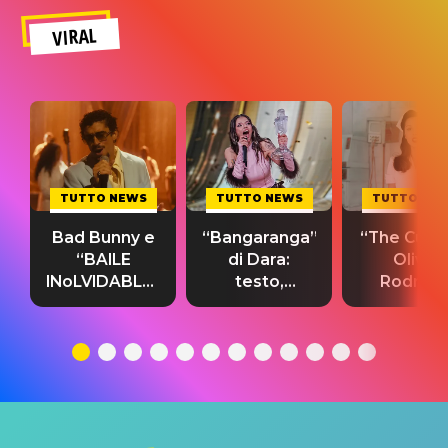
VIRAL
TUTTO NEWS
TUTTO NEWS
TUTTO NE
Bad Bunny e
“Bangaranga”
“The Cure”
“BAILE
di Dara:
Olivia
INoLVIDABLE”:
testo,
Rodrigo
testo,
traduzione e
testo,
traduzione e
significato
traduzion
significato
del singolo
significa