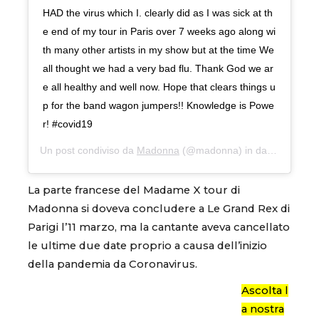
HAD the virus which I. clearly did as I was sick at th
e end of my tour in Paris over 7 weeks ago along wi
th many other artists in my show but at the time We
all thought we had a very bad flu. Thank God we ar
e all healthy and well now. Hope that clears things u
p for the band wagon jumpers!! Knowledge is Powe
r! #covid19
Un post condiviso da
Madonna
(@madonna) in data:
6 Mag 2
La parte francese del Madame X tour di
Madonna si doveva concludere a Le Grand Rex di
Parigi l’11 marzo, ma la cantante aveva cancellato
le ultime due date proprio a causa dell’inizio
della pandemia da Coronavirus.
Ascolta l
a nostra