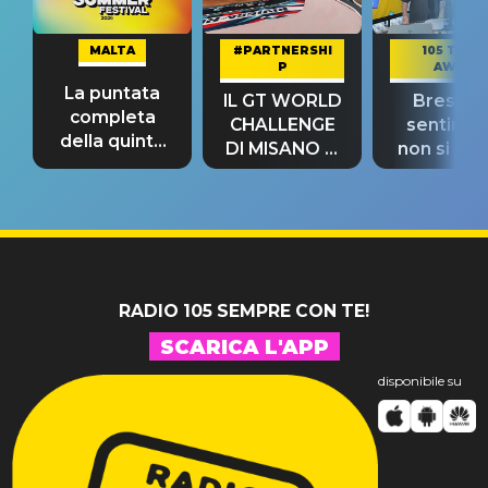
MALTA
#PARTNERSHI
105 TAKE
P
AWAY
La puntata
IL GT WORLD
Bresh: "I
completa
CHALLENGE
sentime
della quinta
DI MISANO si
non si pr
tappa
riconferma
fino alla n
un GRANDE
prima"
SUCCESSO!
RADIO 105 SEMPRE CON TE!
SCARICA L'APP
disponibile su