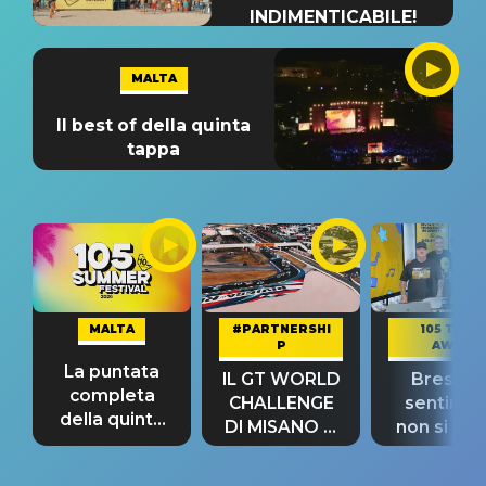
INDIMENTICABILE!
MALTA
Il best of della quinta
tappa
MALTA
#PARTNERSHI
105 TAKE
P
AWAY
La puntata
IL GT WORLD
Bresh: "I
completa
CHALLENGE
sentime
della quinta
DI MISANO si
non si pr
tappa
riconferma
fino alla n
un GRANDE
prima"