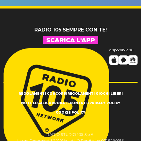
SUCCESSO!
RADIO 105 SEMPRE CON TE!
SCARICA L'APP
disponibile su
REGOLAMENTI CONCORSI
REGOLAMENTI GIOCHI LIBERI
NOTE LEGALI
CORPORATE
CONTATTI
PRIVACY POLICY
COOKIE POLICY
RADIO STUDIO 105 S.p.A.
Largo Donegani, 1 20121 MILANO Partita Iva 03111280156