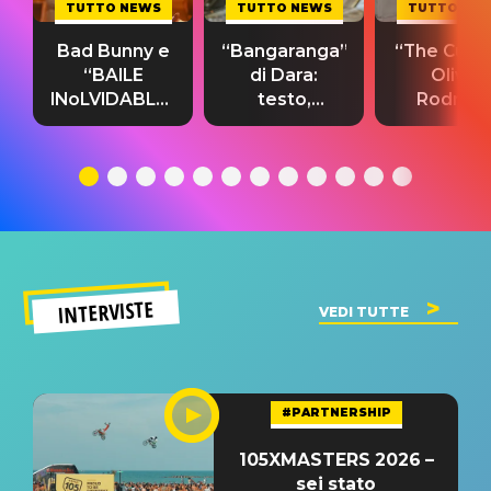
TUTTO NEWS
TUTTO NEWS
TUTTO NE
Bad Bunny e
“Bangaranga”
“The Cure”
“BAILE
di Dara:
Olivia
INoLVIDABLE”:
testo,
Rodrigo
testo,
traduzione e
testo,
traduzione e
significato
traduzion
significato
del singolo
significa
INTERVISTE
VEDI TUTTE
#PARTNERSHIP
105XMASTERS 2026 –
sei stato