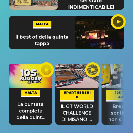
sei stato
INDIMENTICABILE!
MALTA
Il best of della quinta
tappa
MALTA
#PARTNERSHI
105 TAKE
P
AWAY
La puntata
IL GT WORLD
Bresh: "I
completa
CHALLENGE
sentime
della quinta
DI MISANO si
non si pr
tappa
riconferma
fino alla n
un GRANDE
prima"