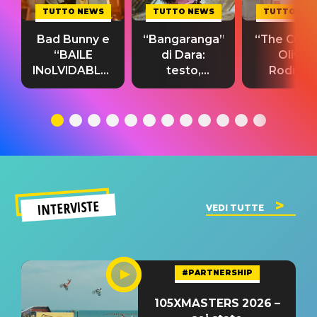
TUTTO NEWS
TUTTO NEWS
TUTTO NE
Bad Bunny e
“Bangaranga”
“The Cure”
“BAILE
di Dara:
Olivia
INoLVIDABLE”:
testo,
Rodrigo
testo,
traduzione e
testo,
traduzione e
significato
traduzion
significato
del singolo
significa
INTERVISTE
VEDI TUTTE
#PARTNERSHIP
105XMASTERS 2026 –