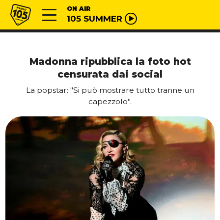
Vai al contenuto
Radio 105
ON AIR
105 SUMMER
Madonna ripubblica la foto hot
censurata dai social
La popstar: "Si può mostrare tutto tranne un
capezzolo".