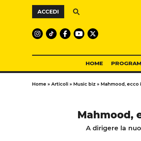
Vai al contenuto
ACCEDI
HOME
PROGRAM
Home
»
Articoli
»
Music biz
»
Mahmood, ecco il
Mahmood, ec
A dirigere la nuov