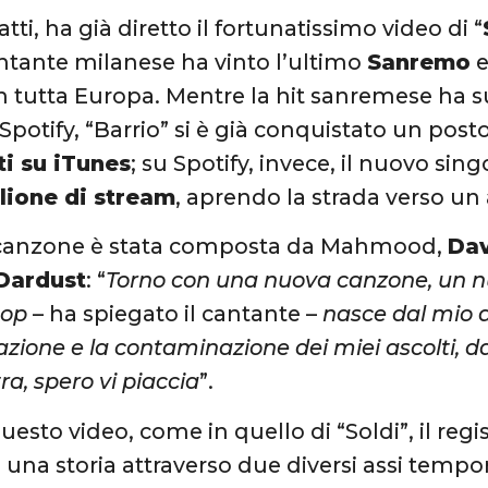
atti, ha già diretto il fortunatissimo video di “
antante milanese ha vinto l’ultimo
Sanremo
e
n tutta Europa. Mentre la hit sanremese ha s
Spotify, “Barrio” si è già conquistato un posto
ti su iTunes
; su Spotify, invece, il nuovo sin
ilione di stream
, aprendo la strada verso un 
canzone è stata composta da Mahmood,
Dav
Dardust
: “
Torno con una nuova canzone, un n
pop
– ha spiegato il cantante –
nasce dal mio 
zione e la contaminazione dei miei ascolti, da
a, spero vi piaccia
”.
esto video, come in quello di “Soldi”, il regi
 una storia attraverso due diversi assi tempor