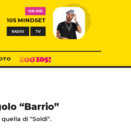
ON AIR
105 MINDSET
RADIO
TV
OTO
olo “Barrio”
 quella di “Soldi”.