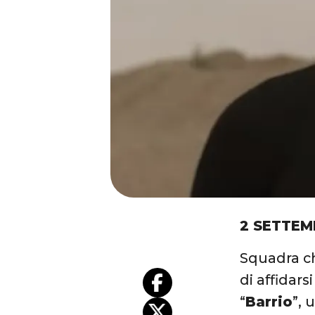
2 SETTEM
Squadra ch
di affidars
“
Barrio
”, 