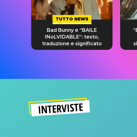
TUTTO NEWS
Bad Bunny e “BAILE
“
INoLVIDABLE”: testo,
traduzione e significato
s
INTERVISTE