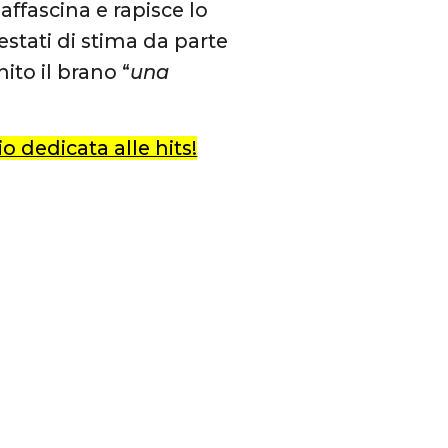
affascina e rapisce lo
stati di stima da parte
ito il brano “
una
o dedicata alle hits!