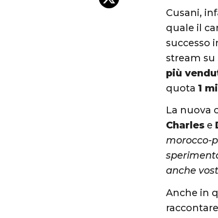
Cusani, inf
quale il c
successo i
stream su 
più vendu
quota
1 m
La nuova 
Charles
e
morocco-
sperimenta
anche vostr
Anche in qu
raccontare