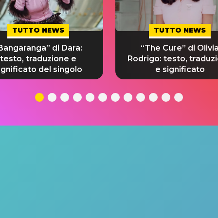
TUTTO NEWS
TUTTO NEWS
Bangaranga” di Dara:
“The Cure” di Olivi
testo, traduzione e
Rodrigo: testo, traduz
ignificato del singolo
e significato