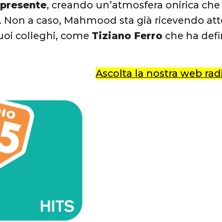
l
presente
, creando un’atmosfera onirica che 
. Non a caso, Mahmood sta già ricevendo atte
suoi colleghi, come
Tiziano Ferro
che ha defin
Ascolta la nostra web radi