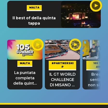
MALTA
Il best of della quinta
tappa
MALTA
#PARTNERSHI
105 TAKE
P
AWAY
La puntata
IL GT WORLD
Bresh: "I
completa
CHALLENGE
sentime
della quinta
DI MISANO si
non si pr
tappa
riconferma
fino alla n
un GRANDE
prima"
SUCCESSO!