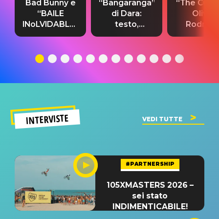
Bad Bunny e
“Bangaranga”
“The Cure”
“BAILE
di Dara:
Olivia
INoLVIDABLE”:
testo,
Rodrigo
testo,
traduzione e
testo,
traduzione e
significato
traduzion
significato
del singolo
significa
INTERVISTE
VEDI TUTTE
#PARTNERSHIP
105XMASTERS 2026 –
sei stato
INDIMENTICABILE!