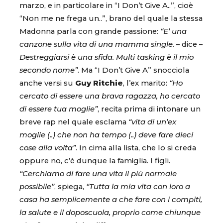
marzo, e in particolare in “I Don’t Give A..”, cioè
“Non me ne frega un..”, brano del quale la stessa
Madonna parla con grande passione:
“E’ una
canzone sulla vita di una mamma single.
– dice –
Destreggiarsi è una sfida. Multi tasking è il mio
secondo nome”
. Ma “I Don’t Give A” snocciola
anche versi su
Guy Ritchie
, l’ex marito:
“Ho
cercato di essere una brava ragazza, ho cercato
di essere tua moglie”
, recita prima di intonare un
breve rap nel quale esclama
“vita di un’ex
moglie (..) che non ha tempo (..) deve fare dieci
cose alla volta”
. In cima alla lista, che lo si creda
oppure no, c’è dunque la famiglia. I figli.
“Cerchiamo di fare una vita il più normale
possibile”
, spiega,
“Tutta la mia vita con loro a
casa ha semplicemente a che fare con i compiti,
la salute e il doposcuola, proprio come chiunque