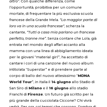
altro”
. Con qualche differenza, come
l’opportunità, proibitiva per un comune
mortale, di frequentare la più esclusiva scuola
francese della Grande Mela.
“La maggior parte di
loro va in una scuola francese“
, scherza la
cantante,
“Tutti a casa mia parlano un francese
perfetto, tranne me”
. Senza contare che Lola, già
entrata nel mondo degli affari accanto alla
mamma con una linea di abbigliamento ideata
per le giovani “material girl”, ha accettato di
cantare i cori di una canzone del nuovo album
intitolata “Superstar” e di prendere parte al
corpo di ballo del nuovo attesissimo “
MDNA
World Tour
”, in Italia il
14 giugno
allo Stadio di
San Siro di
Milano
e il
16 giugno
allo stadio
Franchi di
Firenze
. Un futuro già scritto per la
più grande della cucciolata Ciccone? Chi vivrà
vedrà. Per ora, coi tempi che corrono, l’ombra di