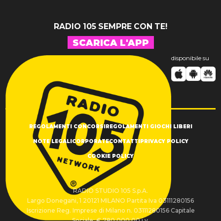
RADIO 105 SEMPRE CON TE!
SCARICA L'APP
disponibile su
REGOLAMENTI CONCORSI
REGOLAMENTI GIOCHI LIBERI
NOTE LEGALI
CORPORATE
CONTATTI
PRIVACY POLICY
COOKIE POLICY
RADIO STUDIO 105 S.p.A.
Largo Donegani, 1 20121 MILANO Partita Iva 03111280156
Iscrizione Reg. Imprese di Milano n. 03111280156 Capitale
Sociale: € 780.000,00 i.v.