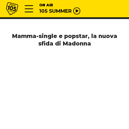
Vai al contenuto
Radio 105
ON AIR
105 SUMMER
Mamma-single e popstar, la nuova
sfida di Madonna