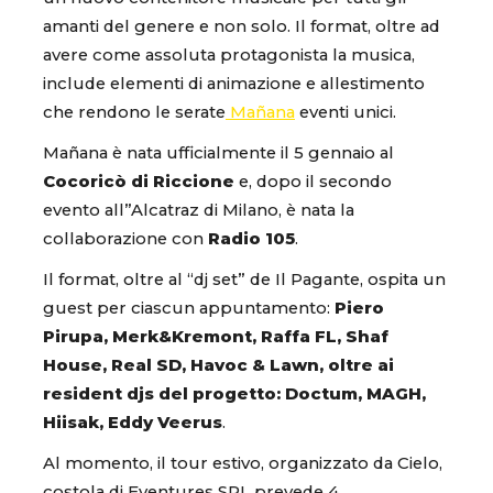
amanti del genere e non solo. Il format, oltre ad
avere come assoluta protagonista la musica,
include elementi di animazione e allestimento
che rendono le serate
Mañana
eventi unici.
Mañana è nata ufficialmente il 5 gennaio al
Cocoricò di Riccione
e, dopo il secondo
evento all’’Alcatraz di Milano, è nata la
collaborazione con
Radio 105
.
Il format, oltre al “dj set” de Il Pagante, ospita un
guest per ciascun appuntamento:
Piero
Pirupa, Merk&Kremont, Raffa FL, Shaf
House, Real SD, Havoc & Lawn, oltre ai
resident djs del progetto: Doctum, MAGH,
Hiisak, Eddy Veerus
.
Al momento, il tour estivo, organizzato da Cielo,
costola di Eventures SRL prevede 4