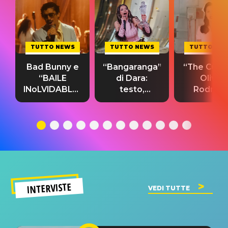
TUTTO NEWS
TUTTO NEWS
TUTTO NE
Bad Bunny e
“Bangaranga”
“The Cure”
“BAILE
di Dara:
Olivia
INoLVIDABLE”:
testo,
Rodrigo
testo,
traduzione e
testo,
traduzione e
significato
traduzion
significato
del singolo
significa
INTERVISTE
VEDI TUTTE