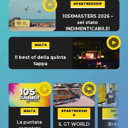
#PARTNERSHIP
105XMASTERS 2026 –
sei stato
INDIMENTICABILE!
MALTA
Il best of della quinta
tappa
MALTA
#PARTNERSHI
105 TAKE
P
AWAY
La puntata
IL GT WORLD
Bresh: "I