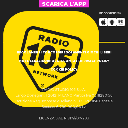
SCARICA L'APP
disponibile su
REGOLAMENTI CONCORSI
REGOLAMENTI GIOCHI LIBERI
NOTE LEGALI
CORPORATE
CONTATTI
PRIVACY POLICY
COOKIE POLICY
RADIO STUDIO 105 S.p.A.
Largo Donegani, 1 20121 MILANO Partita Iva 03111280156
Iscrizione Reg. Imprese di Milano n. 03111280156 Capitale
Sociale: € 780.000,00 i.v.
LICENZA SIAE N.817/I/07-293