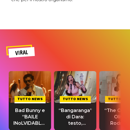
VIRAL
TUTTO NEWS
TUTTO NEWS
TUTTO NE
Bad Bunny e
“Bangaranga”
“The Cure”
“BAILE
di Dara:
Olivia
INoLVIDABLE”:
testo,
Rodrigo
testo,
traduzione e
testo,