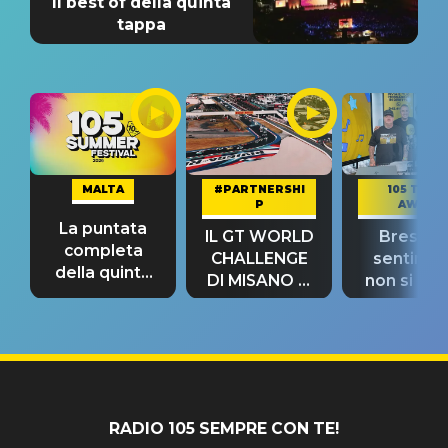
Il best of della quinta
tappa
MALTA
#PARTNERSHI
105 TAKE
P
AWAY
La puntata
IL GT WORLD
Bresh: "I
completa
CHALLENGE
sentime
della quinta
DI MISANO si
non si pr
tappa
riconferma
fino alla n
un GRANDE
prima"
SUCCESSO!
RADIO 105 SEMPRE CON TE!