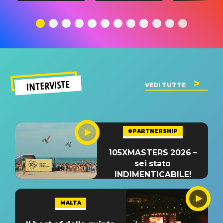
traduzione e
significato
traduzion
significato
del singolo
significa
INTERVISTE
VEDI TUTTE
#PARTNERSHIP
105XMASTERS 2026 –
sei stato
INDIMENTICABILE!
MALTA