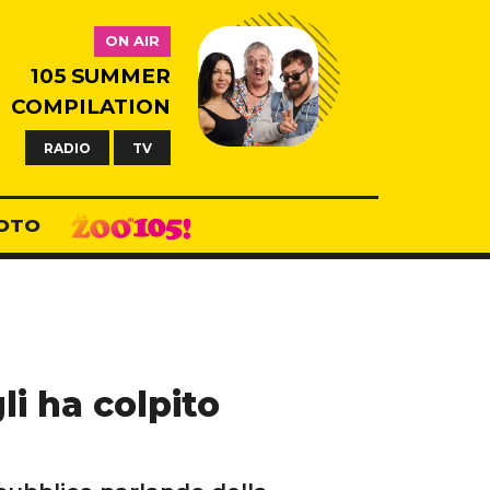
ON AIR
105 SUMMER
COMPILATION
RADIO
TV
OTO
li ha colpito