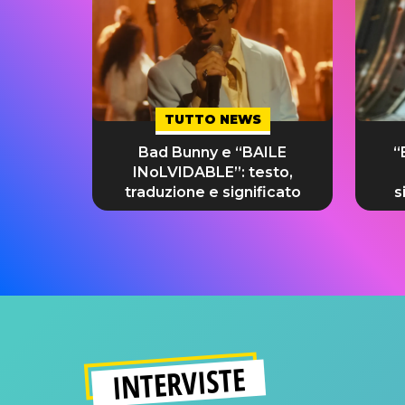
TUTTO NEWS
Bad Bunny e “BAILE
“
INoLVIDABLE”: testo,
traduzione e significato
s
INTERVISTE