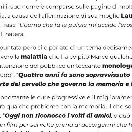
ni il suo nome è comparso sulle pagine di molt
ia, a causa dell’affermazione di sua moglie
Lau
 frase “
L’uomo che fa le pulizie mi uccide l’ero
i haters.
 puntata però si è parlato di un tema decisame
vvero la
malattia
che ha colpito Marco qualche 
’attenzione del pubblico un toccante
monolog
udo”. “
Quattro anni fa sono sopravvissuto 
rte del cervello che governa la memoria e 
 nonostante le cure progressive e il miglioram
ra qualche problema con la memoria, il che sop
 “
Oggi non riconosco i volti di amici
, e può
 film per sei volte prima di accorgermi che l’