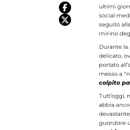
ultimi gior
social med
seguito alla
mirino degl
Durante la
delicato, o
portato all
messo a “n
colpito pa
Tutt’oggi,
abbia anco
devastante:
guardare un