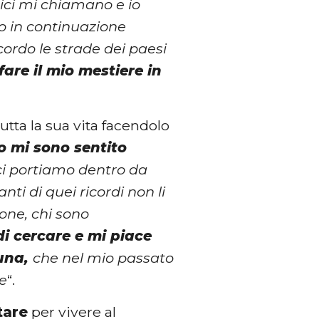
ici mi chiamano e io
o in continuazione
cordo le strade dei paesi
are il mio mestiere in
utta la sua vita facendolo
o mi sono sentito
 ci portiamo dentro da
nti di quei ricordi non li
ione, chi sono
i cercare e mi piace
tuna,
che nel mio passato
e
“.
tare
per vivere al