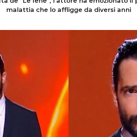
ta de “Le Iene”, l’attore ha emozionato il 
malattia che lo affligge da diversi anni