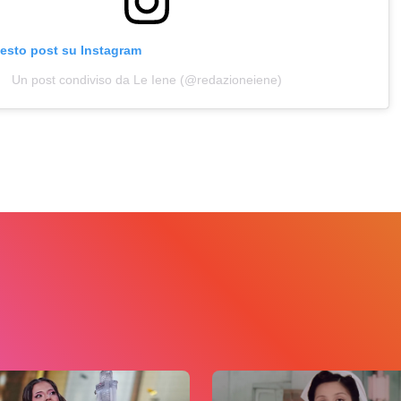
uesto post su Instagram
Un post condiviso da Le Iene (@redazioneiene)