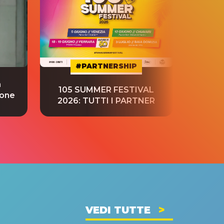
#PARTNERSHIP
a
“S
105 SUMMER FESTIVAL
ione
tradu
2026: TUTTI I PARTNER
VEDI TUTTE