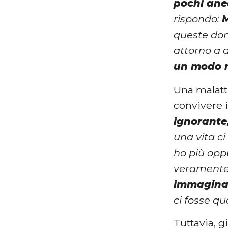
pochi ane
rispondo:
queste d
attorno a 
un modo 
Una malatti
convivere 
ignorante
una vita ci
ho più oppu
veramente?
immaginar
ci fosse q
Tuttavia, 