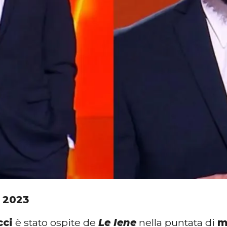
 2023
cci
è stato ospite de
Le Iene
nella puntata di
m