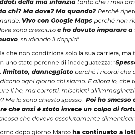
ddoti della mia infanzia
tanto che i miei am
Ma chi? Ma dove? Ma quando?
Perché ripet
omande.
Vivo con Google Maps
perché non ri
dove sono cresciuto
e ho dovuto imparare a f
nuovo
, studiando il doppio
“.
a che non condiziona solo la sua carriera, ma t
in uno stato perenne di inadeguatezza: “
Spess
, limitato, danneggiato
perché i ricordi che
 dicono ogni giorno chi siamo. E allora io, che ta
re li ho, ma corrotti, mischiati all’immaginaz
 Me lo sono chiesto spesso.
Poi ho smesso d
e che anzi è stato invece un colpo di for
ualcosa che dovevo assolutamente dimenticar
giorno dopo giorno Marco
ha continuato a lot