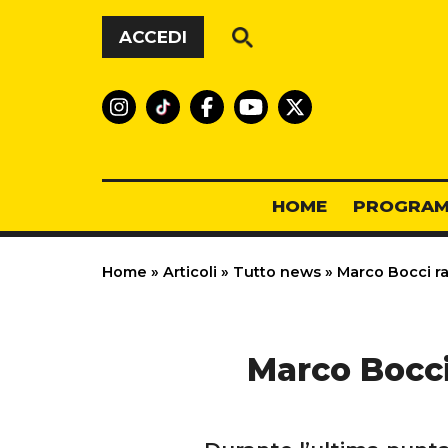
Vai al contenuto
ACCEDI
HOME
PROGRAM
Home
»
Articoli
»
Tutto news
»
Marco Bocci rac
Marco Bocci 