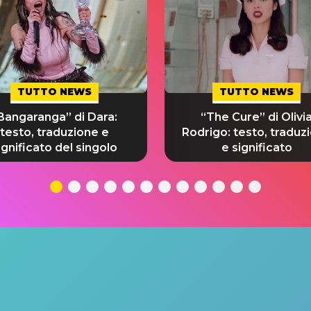
TUTTO NEWS
TUTTO NEWS
Bangaranga” di Dara:
“The Cure” di Olivi
testo, traduzione e
Rodrigo: testo, traduz
ignificato del singolo
e significato