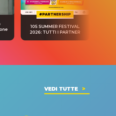
#PARTNERSHIP
a
“S
105 SUMMER FESTIVAL
ione
tradu
2026: TUTTI I PARTNER
VEDI TUTTE