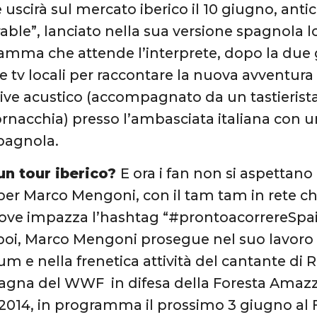
uscirà sul mercato iberico il 10 giugno, anti
ble”, lanciato nella sua versione spagnola l
ramma che attende l’interprete, dopo la due g
e tv locali per raccontare la nuova avventura 
ive acustico (accompagnato da un tastierista 
ornacchia) presso l’ambasciata italiana con u
pagnola.
un tour iberico?
E ora i fan non si aspettan
er Marco Mengoni, con il tam tam in rete ch
ve impazza l’hashtag “#prontoacorrereSpain
oi, Marco Mengoni prosegue nel suo lavoro 
m e nella frenetica attività del cantante di 
gna del WWF in difesa della Foresta Amazzo
 2014, in programma il prossimo 3 giugno al F