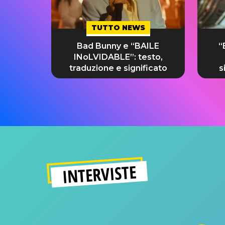
TUTTO NEWS
Bad Bunny e “BAILE
“
INoLVIDABLE”: testo,
traduzione e significato
s
INTERVISTE