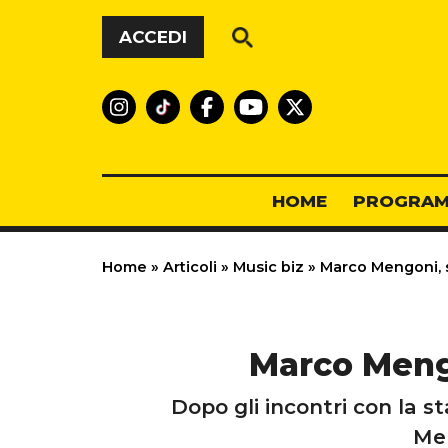
Vai al contenuto
ACCEDI
HOME
PROGRAM
Home
»
Articoli
»
Music biz
»
Marco Mengoni, s
Marco Mengo
Dopo gli incontri con la s
Men