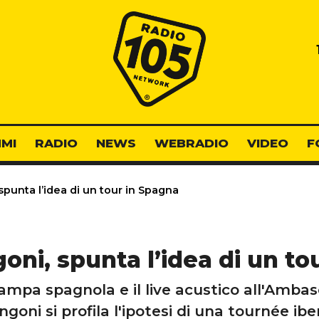
Radio 105
MI
RADIO
NEWS
WEBRADIO
VIDEO
F
punta l’idea di un tour in Spagna
ni, spunta l’idea di un to
tampa spagnola e il live acustico all'Amba
goni si profila l'ipotesi di una tournée ibe