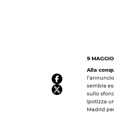
9 MAGGIO
Alla conq
l’annunci
sembra ess
sullo sfond
ipotizza u
Madrid per