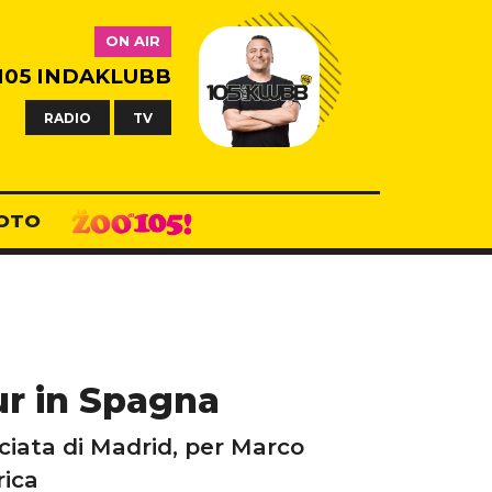
ON AIR
105 INDAKLUBB
RADIO
TV
OTO
ur in Spagna
sciata di Madrid, per Marco
rica