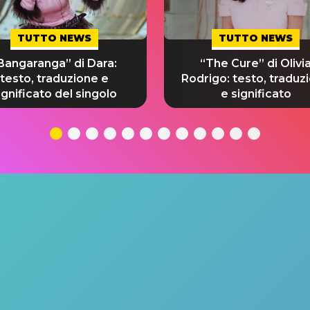
TUTTO NEWS
TUTTO NEWS
Bangaranga” di Dara:
“The Cure” di Olivi
testo, traduzione e
Rodrigo: testo, traduz
ignificato del singolo
e significato