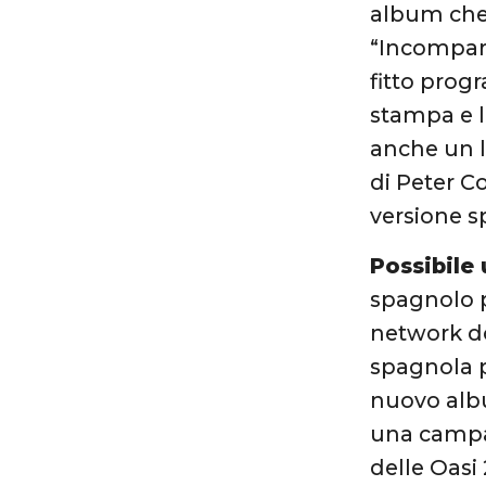
album che 
“Incompara
fitto prog
stampa e l
anche un l
di Peter C
versione s
Possibile 
spagnolo p
network do
spagnola p
nuovo albu
una campa
delle Oasi