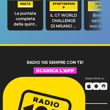
MALTA
#PARTNERSHI
105 TAKE
P
AWAY
La puntata
IL GT WORLD
Bresh: "I
completa
CHALLENGE
sentime
della quinta
DI MISANO si
non si pr
tappa
riconferma
fino alla n
un GRANDE
prima"
SUCCESSO!
RADIO 105 SEMPRE CON TE!
SCARICA L'APP
disponibile su