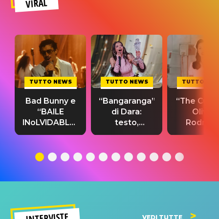
VIRAL
TUTTO NEWS
TUTTO NEWS
TUTTO NE
Bad Bunny e
“Bangaranga”
“The Cure”
“BAILE
di Dara:
Olivia
INoLVIDABLE”:
testo,
Rodrigo
testo,
traduzione e
testo,
traduzione e
significato
traduzion
significato
del singolo
significa
INTERVISTE
VEDI TUTTE