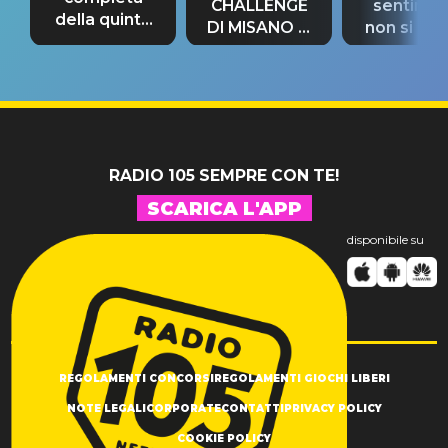
CHALLENGE
sentime
della quinta
DI MISANO si
non si pr
tappa
riconferma
fino alla n
un GRANDE
prima"
SUCCESSO!
RADIO 105 SEMPRE CON TE!
SCARICA L'APP
disponibile su
REGOLAMENTI CONCORSI
REGOLAMENTI GIOCHI LIBERI
NOTE LEGALI
CORPORATE
CONTATTI
PRIVACY POLICY
COOKIE POLICY