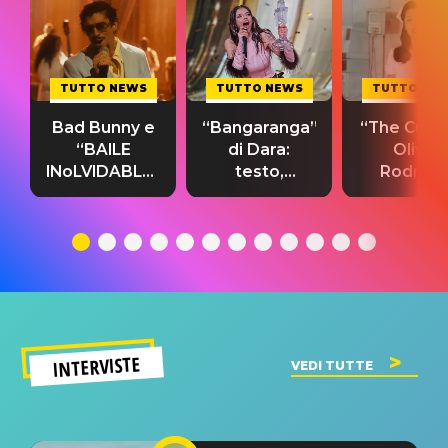
TUTTO NEWS
TUTTO NEWS
TUTTO NE
Bad Bunny e
“Bangaranga”
“The Cure”
“BAILE
di Dara:
Olivia
INoLVIDABLE”:
testo,
Rodrigo
testo,
traduzione e
testo,
traduzione e
significato
traduzion
significato
del singolo
significa
INTERVISTE
VEDI TUTTE