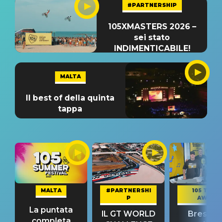
#PARTNERSHIP
105XMASTERS 2026 –
sei stato
INDIMENTICABILE!
MALTA
Il best of della quinta
tappa
MALTA
#PARTNERSHI
105 TAKE
P
AWAY
La puntata
IL GT WORLD
Bresh: "I
completa