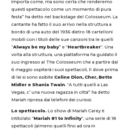
importa come, ma sono certa che renderemo
questi spettacolo come un momento di pura
festa” ha detto nel backstage del Colosseum. La
cantante ha fatto il suo arrivo nella struttura a
bordo di una auto del 1936 dietro 18 cartelloni
mobili con i titoli delle sue canzoni tra le quelli
“
Always be my baby
” e “
Heartbreaker
“. Una
volta alla struttura, una piattaforma ha guidato il
suo ingresso al The Colosseum che a partire dal
6 maggio ospiterà i suoi spettacoli, lì dove prima
di lei si sono esibite
Celine Dion, Cher, Bette
Midler e Shania Twain
. “A tutti quelli a Las
Vegas, c’ una nuova ragazza in città” ha detto
Mariah ripresa dai telefoni dei curiosi.
Lo spettacolo.
Lo show di Mariah Carey è
intitolato “
Mariah #1 to Infinity
“, una serie di 18
spettacoli (almeno quelli fino ad ora in