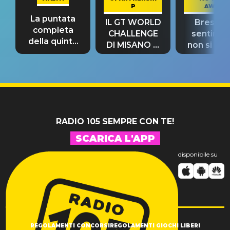
P
AWAY
La puntata
IL GT WORLD
Bresh: "I
completa
CHALLENGE
sentime
della quinta
DI MISANO si
non si pr
tappa
riconferma
fino alla n
un GRANDE
prima"
SUCCESSO!
RADIO 105 SEMPRE CON TE!
SCARICA L'APP
disponibile su
REGOLAMENTI CONCORSI
REGOLAMENTI GIOCHI LIBERI