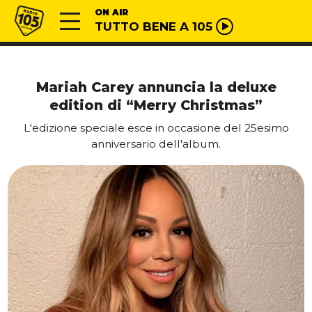
Vai al contenuto
Radio 105
ON AIR
TUTTO BENE A 105
Mariah Carey annuncia la deluxe
edition di “Merry Christmas”
L'edizione speciale esce in occasione del 25esimo
anniversario dell'album.