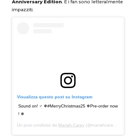
Anniversary Edition
. E i fan sono letteralmente
impazziti.
Visualizza questo post su Instagram
Sound on! ‍♂ ❄#MerryChristmas25 ❄Pre-order now
! ❄
Un post condiviso da
Mariah Carey
(@mariahcarey) in data:
2