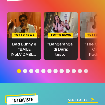
TUTTO NEWS
TUTTO NEWS
TUTTO NE
Bad Bunny e
“Bangaranga”
“The Cure”
“BAILE
di Dara:
Olivia
INoLVIDABLE”:
testo,
Rodrigo
testo,
traduzione e
testo,
traduzione e
significato
traduzion
significato
del singolo
significa
INTERVISTE
VEDI TUTTE