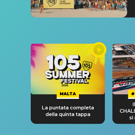
MALTA
#
La puntata completa
CHAL
della quinta tappa
si
GRA