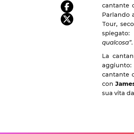
cantante 
Parlando 
Tour, sec
spiegato:
qualcosa”
.
La cantan
aggiunto
cantante 
con
James
sua vita da