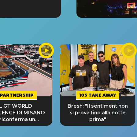
PARTNERSHIP
105 TAKE AWAY
IL GT WORLD
Bresh: "Il sentiment non
LENGE DI MISANO
si prova fino alla notte
 riconferma un
prima"
NDE SUCCESSO!