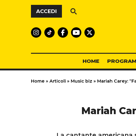
Vai al contenuto
ACCEDI
HOME
PROGRAM
Home
»
Articoli
»
Music biz
»
Mariah Carey: “Far
Mariah Car
La cantante americana s