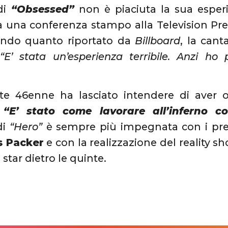
di
“Obsessed”
non è piaciuta la sua esper
a una conferenza stampo alla Television Pr
ondo quanto riportato da
Billboard
, la can
“E’ stata un’esperienza terribile. Anzi ho
te 46enne ha lasciato intendere di aver o
:
“E’ stato come lavorare all’inferno c
di
“Hero”
è sempre più impegnata con i pre
 Packer
e con la realizzazione del reality s
 star dietro le quinte.