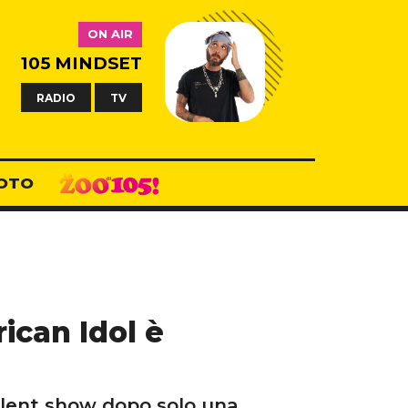
ON AIR
105 MINDSET
RADIO
TV
OTO
ican Idol è
alent show dopo solo una