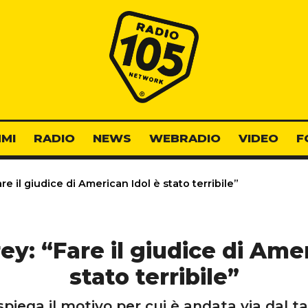
Radio 105
MI
RADIO
NEWS
WEBRADIO
VIDEO
F
e il giudice di American Idol è stato terribile”
ey: “Fare il giudice di Amer
stato terribile”
piega il motivo per cui è andata via dal t