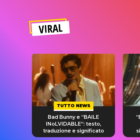
VIRAL
TUTTO NEWS
Bad Bunny e “BAILE
“
INoLVIDABLE”: testo,
traduzione e significato
s