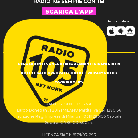
RADIO 105 SEMPRE CON TE!
SCARICA L'APP
disponibile su
REGOLAMENTI CONCORSI
REGOLAMENTI GIOCHI LIBERI
NOTE LEGALI
CORPORATE
CONTATTI
PRIVACY POLICY
COOKIE POLICY
RADIO STUDIO 105 S.p.A.
Largo Donegani, 1 20121 MILANO Partita Iva 03111280156
Iscrizione Reg. Imprese di Milano n. 03111280156 Capitale
Sociale: € 780.000,00 i.v.
LICENZA SIAE N.817/I/07-293