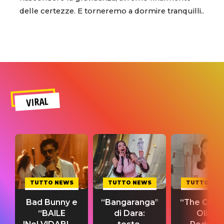
delle certezze. E torneremo a dormire tranquilli..
VIRAL
TUTTO NEWS
TUTTO NEWS
TUTTO NE
Bad Bunny e
“Bangaranga”
“The Cure”
“BAILE
di Dara:
Olivia