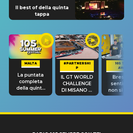
Il best of della quinta
tappa
MALTA
#PARTNERSHI
105 TAKE
P
AWAY
La puntata
IL GT WORLD
Bresh: "I
completa
CHALLENGE
sentime
della quinta
DI MISANO si
non si pr
tappa
riconferma
fino alla n
un GRANDE
prima"
SUCCESSO!