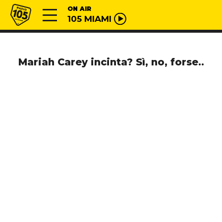
Vai al contenuto
Radio 105
ON AIR
105 MIAMI
Mariah Carey incinta? Sì, no, forse..