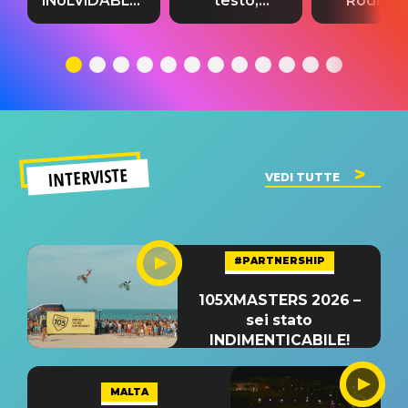
INoLVIDABLE”:
testo,
Rodrigo
testo,
traduzione e
testo,
traduzione e
significato
traduzion
significato
del singolo
significa
INTERVISTE
VEDI TUTTE
#PARTNERSHIP
105XMASTERS 2026 –
sei stato
INDIMENTICABILE!
MALTA