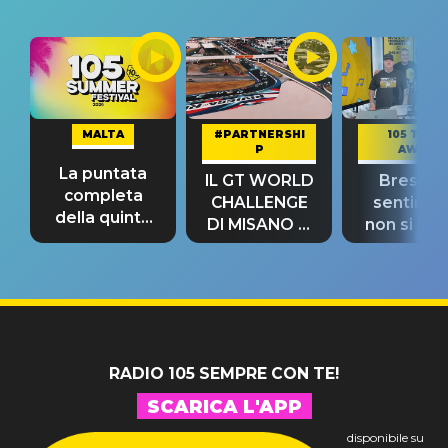
MALTA
#PARTNERSHI
105 TAKE
P
AWAY
La puntata
IL GT WORLD
Bresh: "I
completa
CHALLENGE
sentime
della quinta
DI MISANO si
non si pr
tappa
riconferma
fino alla n
un GRANDE
prima"
SUCCESSO!
RADIO 105 SEMPRE CON TE!
SCARICA L'APP
disponibile su