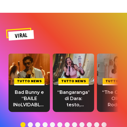
VIRAL
TUTTO NEWS
TUTTO NEWS
TUTTO NE
Bad Bunny e
“Bangaranga”
“The Cure”
“BAILE
di Dara:
Olivia
INoLVIDABLE”:
testo,
Rodrigo
testo,
traduzione e
testo,
traduzione e
significato
traduzion
significato
del singolo
significa