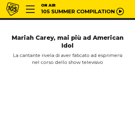
Vai al contenuto
Radio 105
ON AIR
105 SUMMER COMPILATION
Mariah Carey, mai più ad American
Idol
La cantante rivela di aver faticato ad esprimersi
nel corso dello show televisivo