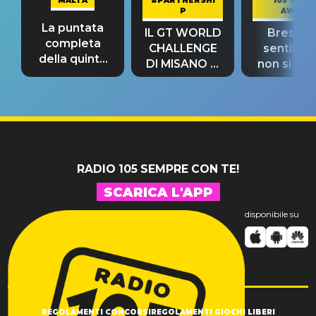
MALTA
#PARTNERSHI
105 TAKE
P
AWAY
La puntata
IL GT WORLD
Bresh: "I
completa
CHALLENGE
sentime
della quinta
DI MISANO si
non si pr
tappa
riconferma
fino alla n
un GRANDE
prima"
SUCCESSO!
RADIO 105 SEMPRE CON TE!
SCARICA L'APP
disponibile su
REGOLAMENTI CONCORSI
REGOLAMENTI GIOCHI LIBERI