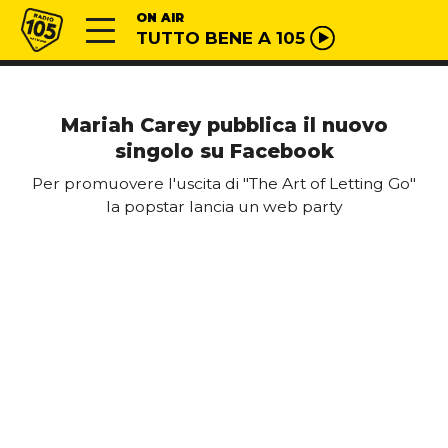
Vai al contenuto
Radio 105
ON AIR
TUTTO BENE A 105
Mariah Carey pubblica il nuovo
singolo su Facebook
Per promuovere l'uscita di "The Art of Letting Go"
la popstar lancia un web party