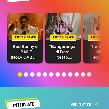
TUTTO NEWS
TUTTO NEWS
TUTTO NE
Bad Bunny e
“Bangaranga”
“The Cure”
“BAILE
di Dara:
Olivia
INoLVIDABLE”:
testo,
Rodrigo
testo,
traduzione e
testo,
traduzione e
significato
traduzion
significato
del singolo
significa
INTERVISTE
VEDI TUTTE