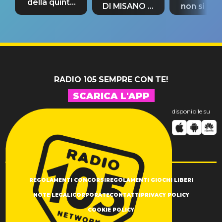
della quinta
DI MISANO si
non si pr
tappa
riconferma
fino alla n
un GRANDE
prima"
SUCCESSO!
RADIO 105 SEMPRE CON TE!
SCARICA L'APP
disponibile su
REGOLAMENTI CONCORSI
REGOLAMENTI GIOCHI LIBERI
NOTE LEGALI
CORPORATE
CONTATTI
PRIVACY POLICY
COOKIE POLICY