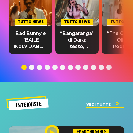
TUTTO NEWS
TUTTO NEWS
TUTTO NE
Bad Bunny e
“Bangaranga”
“The Cure”
“BAILE
di Dara:
Olivia
INoLVIDABLE”:
testo,
Rodrigo
testo,
traduzione e
testo,
traduzione e
significato
traduzion
significato
del singolo
significa
INTERVISTE
VEDI TUTTE
#PARTNERSHIP