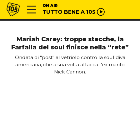
Vai al contenuto
Radio 105
ON AIR
TUTTO BENE A 105
Mariah Carey: troppe stecche, la
Farfalla del soul finisce nella “rete”
Ondata di "post" al vetriolo contro la soul diva
americana, che a sua volta attacca l'ex marito
Nick Cannon.