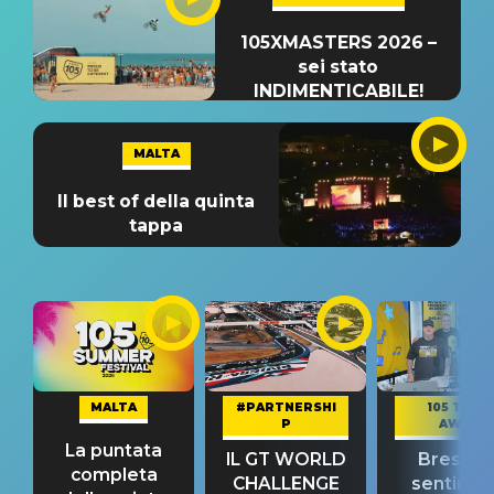
105XMASTERS 2026 –
sei stato
INDIMENTICABILE!
MALTA
Il best of della quinta
tappa
MALTA
#PARTNERSHI
105 TAKE
P
AWAY
La puntata
IL GT WORLD
Bresh: "I
completa
CHALLENGE
sentime