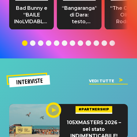
Bad Bunny e
“Bangaranga”
“The Cure”
“BAILE
di Dara:
Olivia
INoLVIDABLE”:
testo,
Rodrigo
testo,
traduzione e
testo,
traduzione e
significato
traduzion
significato
del singolo
significa
INTERVISTE
VEDI TUTTE
#PARTNERSHIP
105XMASTERS 2026 –
sei stato
INDIMENTICABILE!