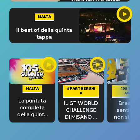
MALTA
Il best of della quinta
tappa
MALTA
#PARTNERSHI
105 TAKE
P
AWAY
La puntata
IL GT WORLD
Bresh: "I
completa
CHALLENGE
sentime
della quinta
DI MISANO si
non si pr
tappa
riconferma
fino alla n
un GRANDE
prima"
SUCCESSO!