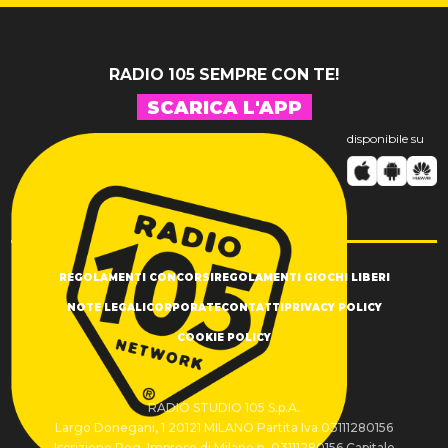
RADIO 105 SEMPRE CON TE!
SCARICA L'APP
disponibile su
REGOLAMENTI CONCORSI
REGOLAMENTI GIOCHI LIBERI
NOTE LEGALI
CORPORATE
CONTATTI
PRIVACY POLICY
COOKIE POLICY
RADIO STUDIO 105 S.p.A.
Largo Donegani, 1 20121 MILANO Partita Iva 03111280156
Iscrizione Reg. Imprese di Milano n. 03111280156 Capitale