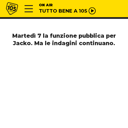
Vai al contenuto
Radio 105
ON AIR
TUTTO BENE A 105
Martedì 7 la funzione pubblica per
Jacko. Ma le indagini continuano.