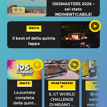
105XMASTERS 2026 –
sei stato
INDIMENTICABILE!
MALTA
Il best of della quinta
tappa
MALTA
#PARTNERSHI
105 TAKE
P
AWAY
La puntata
IL GT WORLD
Bresh: "I
completa
CHALLENGE
sentime
della quinta
DI MISANO si
non si pr