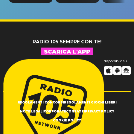
tappa
riconferma
fino alla n
un GRANDE
prima"
SUCCESSO!
RADIO 105 SEMPRE CON TE!
SCARICA L'APP
disponibile su
REGOLAMENTI CONCORSI
REGOLAMENTI GIOCHI LIBERI
NOTE LEGALI
CORPORATE
CONTATTI
PRIVACY POLICY
COOKIE POLICY