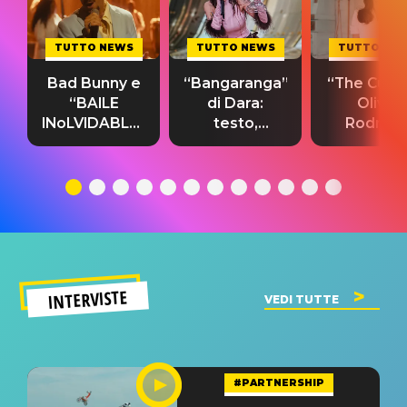
TUTTO NEWS
TUTTO NEWS
TUTTO NE
Bad Bunny e
“Bangaranga”
“The Cure”
“BAILE
di Dara:
Olivia
INoLVIDABLE”:
testo,
Rodrigo
testo,
traduzione e
testo,
traduzione e
significato
traduzion
significato
del singolo
significa
INTERVISTE
VEDI TUTTE
#PARTNERSHIP