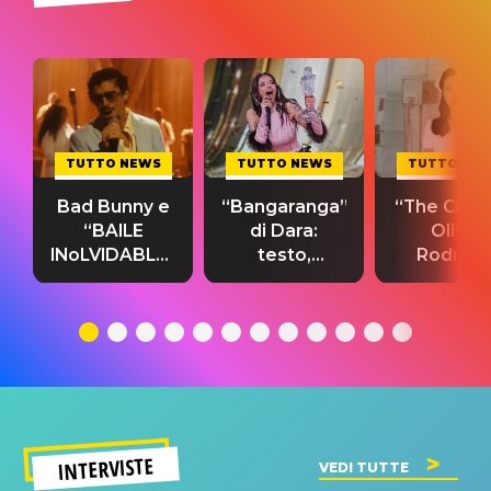
TUTTO NEWS
TUTTO NEWS
TUTTO NE
Bad Bunny e
“Bangaranga”
“The Cure”
“BAILE
di Dara:
Olivia
INoLVIDABLE”:
testo,
Rodrigo
testo,
traduzione e
testo,
traduzione e
significato
traduzion
significato
del singolo
significa
INTERVISTE
VEDI TUTTE