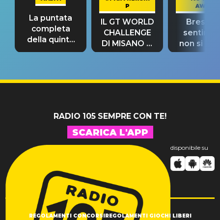
P
AWAY
La puntata
IL GT WORLD
Bresh: "I
completa
CHALLENGE
sentime
della quinta
DI MISANO si
non si pr
tappa
riconferma
fino alla n
un GRANDE
prima"
SUCCESSO!
RADIO 105 SEMPRE CON TE!
SCARICA L'APP
disponibile su
REGOLAMENTI CONCORSI
REGOLAMENTI GIOCHI LIBERI