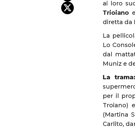
ai loro su
Trioiano
e
diretta da
La pellico
Lo Console
dal matta
Muniz e de
La trama
supermerc
per il pro
Troiano) e
(Martina S
Carlito, d