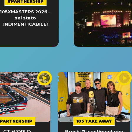
#PARTNERSHIP
105XMASTERS 2026 –
sei stato
INDIMENTICABILE!
PARTNERSHIP
105 TAKE AWAY
IL GT WORLD
Bresh: "Il sentiment non