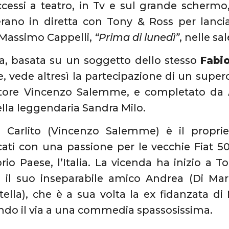
ccessi a teatro, in Tv e sul grande schermo
rano in diretta con Tony & Ross per lanc
 Massimo Cappelli,
“Prima di lunedì”
, nelle sa
la, basata su un soggetto dello stesso
Fabi
, vede altresì la partecipazione di un super
tore Vincenzo Salemme, e completato da A
lla leggendaria Sandra Milo.
:
Carlito (Vincenzo Salemme) è il proprie
ati con una passione per le vecchie Fiat 5
prio Paese, l’Italia. La vicenda ha inizio a 
 il suo inseparabile amico Andrea (Di Mari
tella), che è a sua volta la ex fidanzata di
ando il via a una commedia spassosissima.