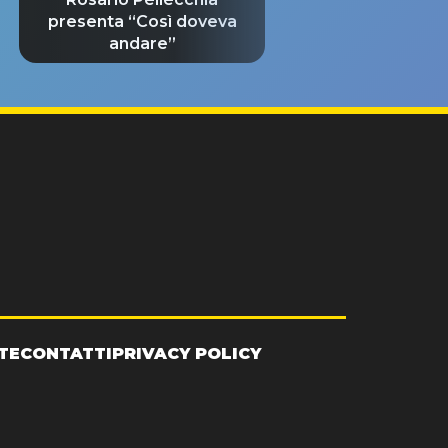
presenta “Così doveva
andare”
TE
CONTATTI
PRIVACY POLICY