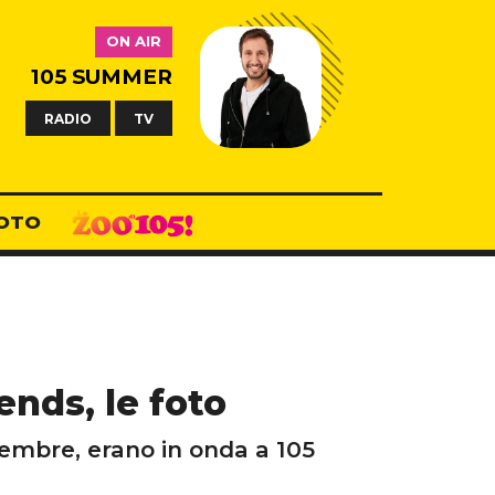
ON AIR
105 SUMMER
RADIO
TV
OTO
ends, le foto
tembre, erano in onda a 105