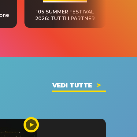
a
“S
105 SUMMER FESTIVAL
ione
tradu
2026: TUTTI I PARTNER
VEDI TUTTE