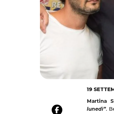
19 SETTE
Martina 
lunedì”
. B