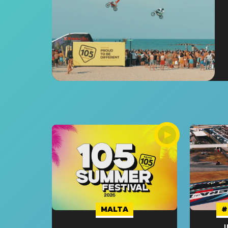
MALTA
#