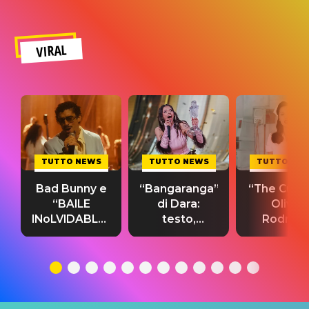
VIRAL
TUTTO NEWS
TUTTO NEWS
TUTTO NE
Bad Bunny e
“Bangaranga”
“The Cure”
“BAILE
di Dara:
Olivia
INoLVIDABLE”:
testo,
Rodrigo
testo,
traduzione e
testo,
traduzione e
significato
traduzion
significato
del singolo
significa