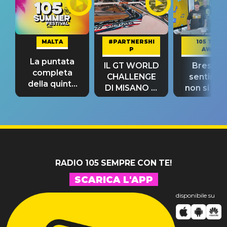
MALTA
#PARTNERSHI
105 TAKE
P
AWAY
La puntata
IL GT WORLD
Bresh: "I
completa
CHALLENGE
sentime
della quinta
DI MISANO si
non si pr
tappa
riconferma
fino alla n
un GRANDE
prima"
SUCCESSO!
RADIO 105 SEMPRE CON TE!
SCARICA L'APP
disponibile su