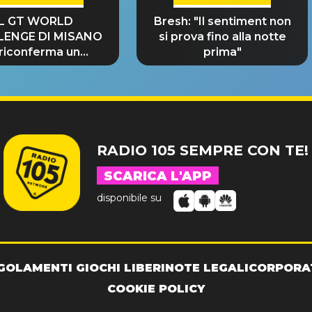
IL GT WORLD
Bresh: "Il sentiment non
LENGE DI MISANO
si prova fino alla notte
 riconferma un
prima"
NDE SUCCESSO!
RADIO 105 SEMPRE CON TE!
SCARICA L'APP
disponibile su
GOLAMENTI GIOCHI LIBERI
NOTE LEGALI
CORPORA
COOKIE POLICY