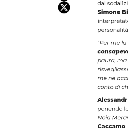
dal sodalizi
Simone Bi
interpreta
personalità
“
Per me la 
consapevo
paura, ma 
risvegliass
me ne acc
conto di ch
Alessand
ponendo lo
Noia Merav
Caccamo
.