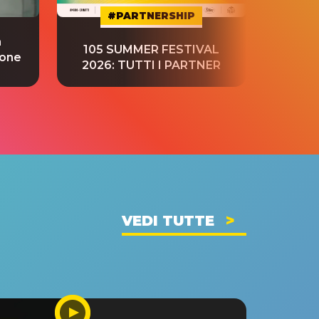
#PARTNERSHIP
a
“S
105 SUMMER FESTIVAL
ione
tradu
2026: TUTTI I PARTNER
VEDI TUTTE