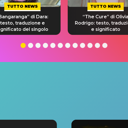
TUTTO NEWS
TUTTO NEWS
Bangaranga” di Dara:
“The Cure” di Olivi
testo, traduzione e
Rodrigo: testo, traduz
ignificato del singolo
e significato