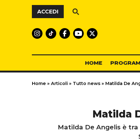
Vai al contenuto
ACCEDI
HOME
PROGRAM
Home
»
Articoli
»
Tutto news
»
Matilda De Ange
Matilda D
Matilda De Angelis è tra 