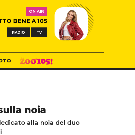
ON AIR
TTO BENE A 105
RADIO
TV
OTO
sulla noia
dedicato alla noia del duo
i