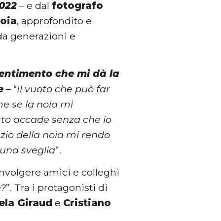
2022
– e dal
fotografo
oia
, approfondito e
da generazioni e
sentimento che mi dà la
e
– “
Il vuoto che può far
e se la noia mi
utto accade senza che io
zio della noia mi rendo
 una sveglia
”.
involgere amici e colleghi
e?
”. Tra i protagonisti di
ela Giraud
e
Cristiano