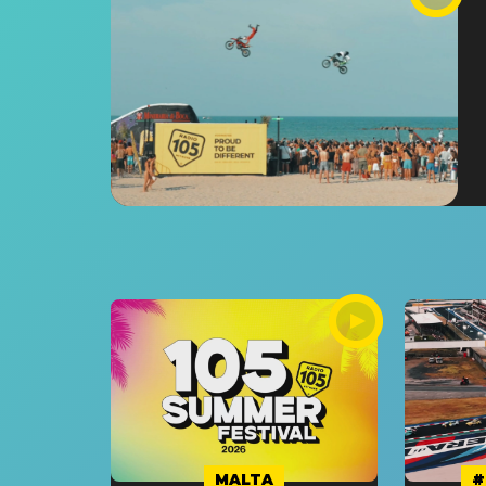
MALTA
#