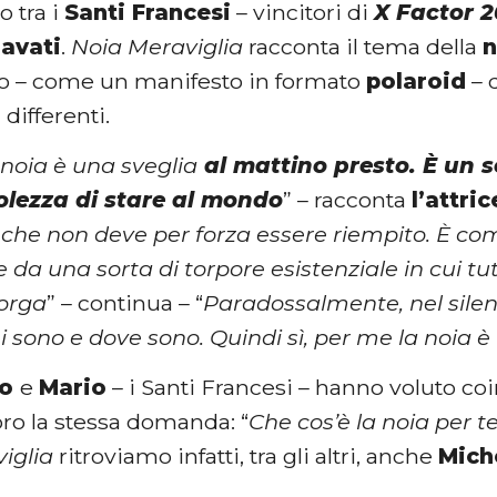
o tra
i
Santi Francesi
– vincitori di
X Factor 
avati
.
Noia Meraviglia
racconta il tema della
n
to – come un manifesto in formato
polaroid
– 
 differenti.
noia è una sveglia
al mattino presto. È un 
lezza di stare al mondo
” – racconta
l’attric
che non deve per forza essere riempito. È com
e da una sorta di torpore esistenziale in cui t
orga
” – continua – “
Paradossalmente, nel silen
i sono e dove sono. Quindi sì, per me la noia è
ro
e
Mario
– i Santi Francesi – hanno voluto co
ro la stessa domanda: “
Che cos’è la noia per t
iglia
ritroviamo infatti, tra gli altri, anche
Mich