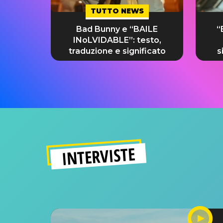
TUTTO NEWS
Bad Bunny e “BAILE
“
INoLVIDABLE”: testo,
traduzione e significato
s
INTERVISTE