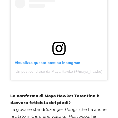
Visualizza questo post su Instagram
Un post condiviso da Maya Hawke (@maya_hawke)
La conferma di Maya Hawke: Tarantino è
davvero feticista dei piedi?
La giovane star di
Stranger Things
, che ha anche
recitato in
C’era una volta a… Hollywood
, ha