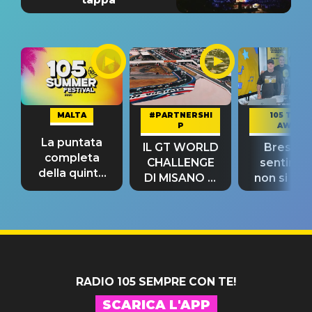
MALTA
#PARTNERSHI
105 TAKE
P
AWAY
La puntata
IL GT WORLD
Bresh: "I
completa
CHALLENGE
sentime
della quinta
DI MISANO si
non si pr
tappa
riconferma
fino alla n
un GRANDE
prima"
SUCCESSO!
RADIO 105 SEMPRE CON TE!
SCARICA L'APP