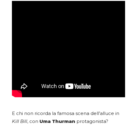
E chi non ricorda la famosa scena dell’alluce in
Kill Bill
, con
Uma Thurman
protagonista?