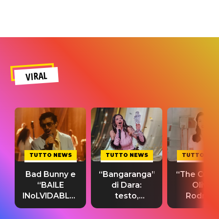
VIRAL
TUTTO NEWS
TUTTO NEWS
TUTTO NE
Bad Bunny e
“Bangaranga”
“The Cure”
“BAILE
di Dara:
Olivia
INoLVIDABLE”:
testo,
Rodrigo
testo,
traduzione e
testo,
traduzione e
significato
traduzion