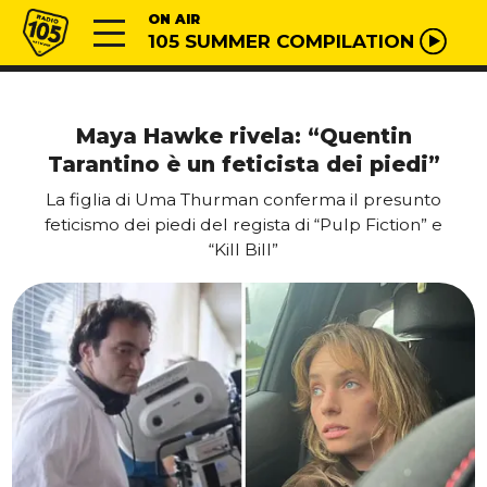
Vai al contenuto
Radio 105
ON AIR
105 SUMMER COMPILATION
Maya Hawke rivela: “Quentin
Tarantino è un feticista dei piedi”
La figlia di Uma Thurman conferma il presunto
feticismo dei piedi del regista di “Pulp Fiction” e
“Kill Bill”