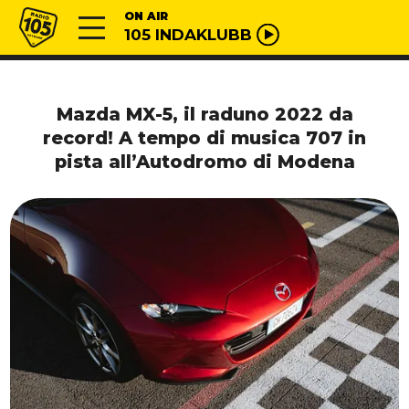
Vai al contenuto
Radio 105
ON AIR
105 INDAKLUBB
Mazda MX-5, il raduno 2022 da
record! A tempo di musica 707 in
pista all’Autodromo di Modena