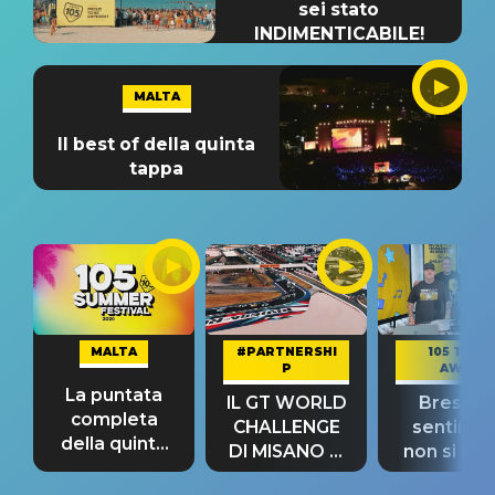
sei stato
INDIMENTICABILE!
MALTA
Il best of della quinta
tappa
MALTA
#PARTNERSHI
105 TAKE
P
AWAY
La puntata
IL GT WORLD
Bresh: "I
completa
CHALLENGE
sentime
della quinta
DI MISANO si
non si pr
tappa
riconferma
fino alla n