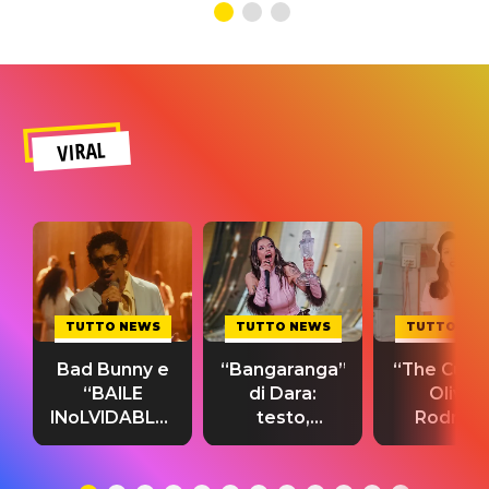
VIRAL
TUTTO NEWS
TUTTO NEWS
TUTTO NE
Bad Bunny e
“Bangaranga”
“The Cure”
“BAILE
di Dara:
Olivia
INoLVIDABLE”:
testo,
Rodrigo
testo,
traduzione e
testo,
traduzione e
significato
traduzion