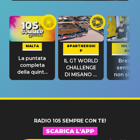
MALTA
#PARTNERSHI
105 TAKE
P
AWAY
La puntata
IL GT WORLD
Bresh: "I
completa
CHALLENGE
sentime
della quinta
DI MISANO si
non si pr
tappa
riconferma
fino alla n
un GRANDE
prima"
SUCCESSO!
RADIO 105 SEMPRE CON TE!
SCARICA L'APP