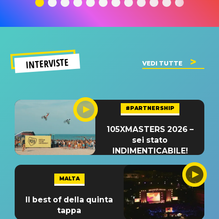
significato
del singolo
significa
INTERVISTE
VEDI TUTTE
#PARTNERSHIP
105XMASTERS 2026 –
sei stato
INDIMENTICABILE!
MALTA
Il best of della quinta
tappa