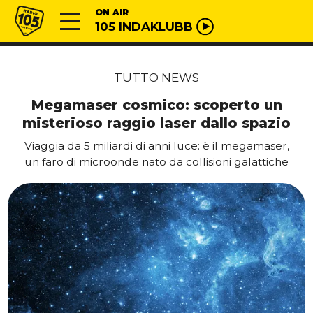
Vai al contenuto
Radio 105
ON AIR
105 INDAKLUBB
TUTTO NEWS
Megamaser cosmico: scoperto un
misterioso raggio laser dallo spazio
Viaggia da 5 miliardi di anni luce: è il megamaser,
un faro di microonde nato da collisioni galattiche