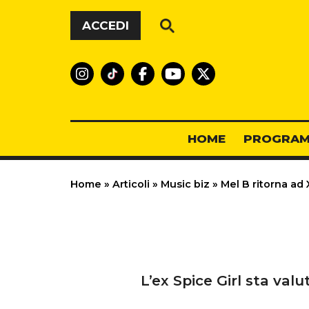
Vai al contenuto
ACCEDI
HOME
PROGRAM
Home
»
Articoli
»
Music biz
»
Mel B ritorna ad 
L’ex Spice Girl sta valu