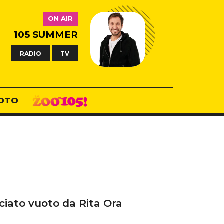
ON AIR
105 SUMMER
RADIO
TV
OTO
asciato vuoto da Rita Ora