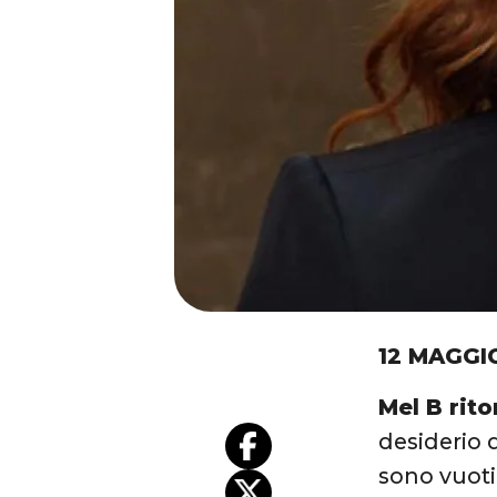
12 MAGGI
Mel B rit
desiderio d
sono vuoti