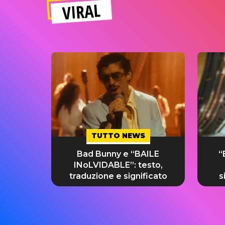
VIRAL
TUTTO NEWS
Bad Bunny e “BAILE
“
INoLVIDABLE”: testo,
traduzione e significato
s