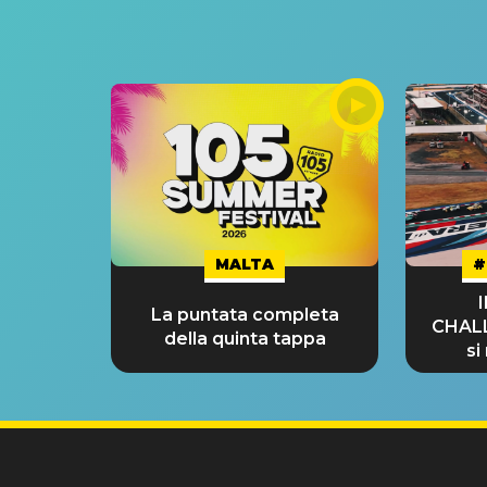
MALTA
#
La puntata completa
CHAL
della quinta tappa
si
GRA