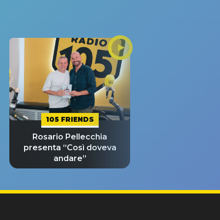
105 FRIENDS
Rosario Pellecchia
presenta “Così doveva
andare”