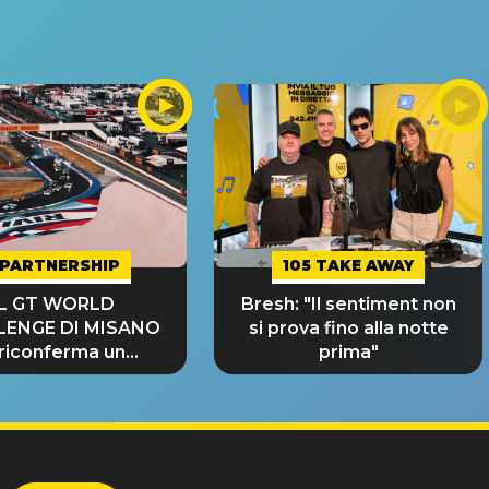
PARTNERSHIP
105 TAKE AWAY
IL GT WORLD
Bresh: "Il sentiment non
LENGE DI MISANO
si prova fino alla notte
 riconferma un
prima"
NDE SUCCESSO!