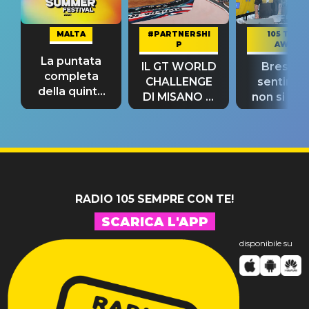
MALTA
#PARTNERSHI
105 TAKE
P
AWAY
La puntata
IL GT WORLD
Bresh: "I
completa
CHALLENGE
sentime
della quinta
DI MISANO si
non si pr
tappa
riconferma
fino alla n
un GRANDE
prima"
SUCCESSO!
RADIO 105 SEMPRE CON TE!
SCARICA L'APP
disponibile su