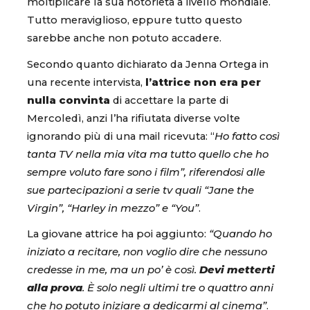
moltiplicare la sua notorietà a livello mondiale.
Tutto meraviglioso, eppure tutto questo
sarebbe anche non potuto accadere.
Secondo quanto dichiarato da Jenna Ortega in
una recente intervista,
l’attrice non era per
nulla convinta
di accettare la parte di
Mercoledì, anzi l’ha rifiutata diverse volte
ignorando più di una mail ricevuta: “
Ho fatto così
tanta TV nella mia vita ma tutto quello che ho
sempre voluto fare sono i film”, riferendosi alle
sue partecipazioni a serie tv quali “Jane the
Virgin”, “Harley in mezzo” e “You”
.
La giovane attrice ha poi aggiunto:
“Quando ho
iniziato a recitare, non voglio dire che nessuno
credesse in me, ma un po’ è così.
Devi metterti
alla prova
. È solo negli ultimi tre o quattro anni
che ho potuto iniziare a dedicarmi al cinema”
.