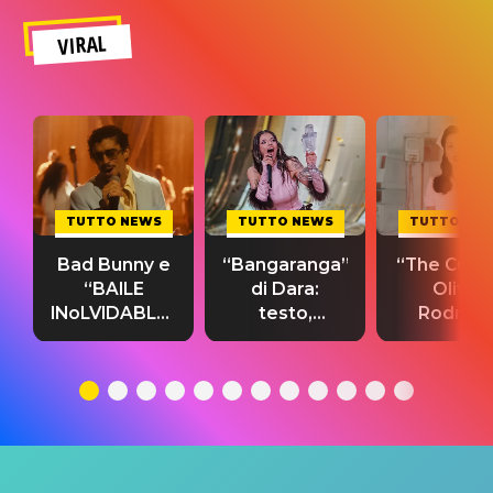
VIRAL
TUTTO NEWS
TUTTO NEWS
TUTTO NE
Bad Bunny e
“Bangaranga”
“The Cure”
“BAILE
di Dara:
Olivia
INoLVIDABLE”:
testo,
Rodrigo
testo,
traduzione e
testo,
traduzione e
significato
traduzion
significato
del singolo
significa