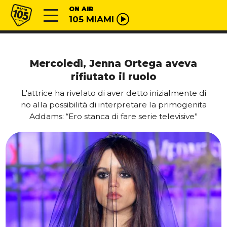
Vai al contenuto
Radio 105
ON AIR
105 MIAMI
Mercoledì, Jenna Ortega aveva
rifiutato il ruolo
L'attrice ha rivelato di aver detto inizialmente di
no alla possibilità di interpretare la primogenita
Addams: “Ero stanca di fare serie televisive”