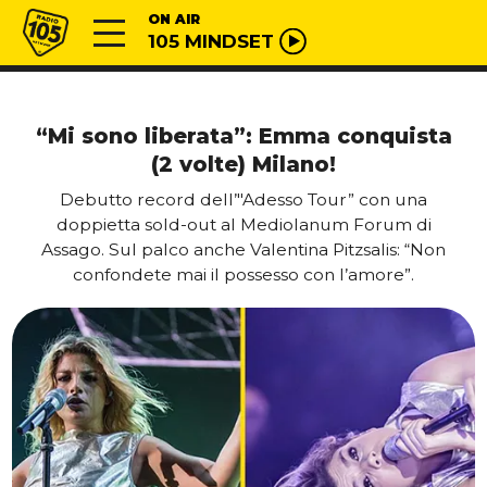
Vai al contenuto
Radio 105
ON AIR
105 MINDSET
“Mi sono liberata”: Emma conquista
(2 volte) Milano!
Debutto record dell’"Adesso Tour” con una
doppietta sold-out al Mediolanum Forum di
Assago. Sul palco anche Valentina Pitzsalis: “Non
confondete mai il possesso con l’amore”.