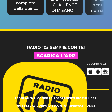
completa
CHALLENGE
sentime
della quinta
DI MISANO si
non si pr
tappa
riconferma
fino alla n
un GRANDE
prima"
SUCCESSO!
RADIO 105 SEMPRE CON TE!
SCARICA L'APP
disponibile su
REGOLAMENTI CONCORSI
REGOLAMENTI GIOCHI LIBERI
NOTE LEGALI
CORPORATE
CONTATTI
PRIVACY POLICY