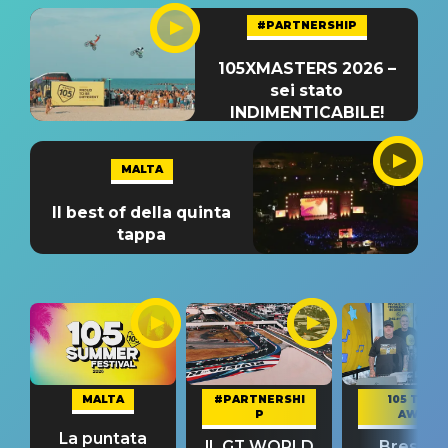
#PARTNERSHIP
105XMASTERS 2026 –
sei stato
INDIMENTICABILE!
MALTA
Il best of della quinta
tappa
MALTA
#PARTNERSHI
105 TAKE
P
AWAY
La puntata
IL GT WORLD
Bresh: "I