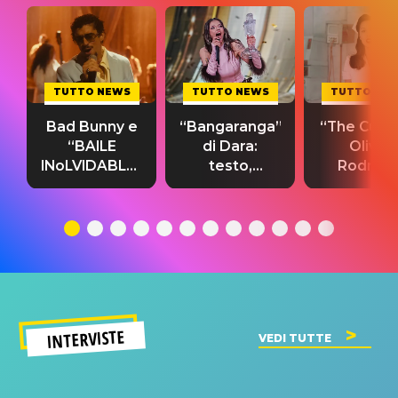
TUTTO NEWS
TUTTO NEWS
TUTTO NE
Bad Bunny e
“Bangaranga”
“The Cure”
“BAILE
di Dara:
Olivia
INoLVIDABLE”:
testo,
Rodrigo
testo,
traduzione e
testo,
traduzione e
significato
traduzion
significato
del singolo
significa
INTERVISTE
VEDI TUTTE