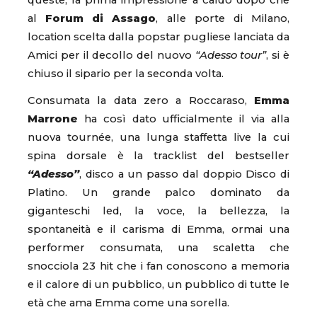
queste, la prima impressione a caldo dopo che
al
Forum di Assago
, alle porte di Milano,
location scelta dalla popstar pugliese lanciata da
Amici per il decollo del nuovo
“Adesso tour”
, si è
chiuso il sipario per la seconda volta.
Consumata la data zero a Roccaraso,
Emma
Marrone
ha così dato ufficialmente il via alla
nuova tournée, una lunga staffetta live la cui
spina dorsale è la tracklist del bestseller
“Adesso”
, disco a un passo dal doppio Disco di
Platino. Un grande palco dominato da
giganteschi led, la voce, la bellezza, la
spontaneità e il carisma di Emma, ormai una
performer consumata, una scaletta che
snocciola 23 hit che i fan conoscono a memoria
e il calore di un pubblico, un pubblico di tutte le
età che ama Emma come una sorella.