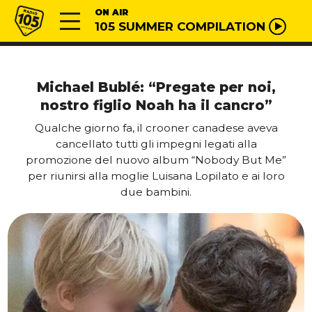
Vai al contenuto
Radio 105
ON AIR
105 SUMMER COMPILATION
Michael Bublé: “Pregate per noi,
nostro figlio Noah ha il cancro”
Qualche giorno fa, il crooner canadese aveva
cancellato tutti gli impegni legati alla
promozione del nuovo album “Nobody But Me”
per riunirsi alla moglie Luisana Lopilato e ai loro
due bambini.