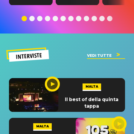
testo,
traduzione e
testo,
traduzione e
significato
traduzion
significato
del singolo
significa
INTERVISTE
VEDI TUTTE
MALTA
Il best of della quinta
tappa
MALTA