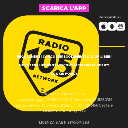
SCARICA L'APP
disponibile su
REGOLAMENTI CONCORSI
REGOLAMENTI GIOCHI LIBERI
NOTE LEGALI
CORPORATE
CONTATTI
PRIVACY POLICY
COOKIE POLICY
RADIO STUDIO 105 S.p.A.
Largo Donegani, 1 20121 MILANO Partita Iva 03111280156
Iscrizione Reg. Imprese di Milano n. 03111280156 Capitale
Sociale: € 780.000,00 i.v.
LICENZA SIAE N.817/I/07-293