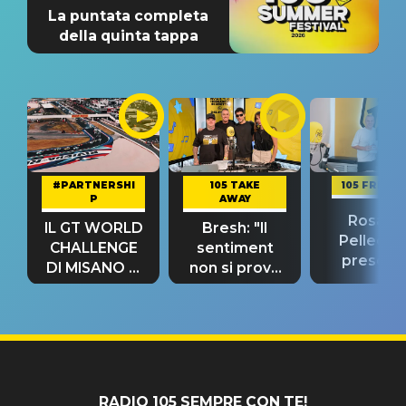
La puntata completa
della quinta tappa
#PARTNERSHI
105 TAKE
105 FRIEND
P
AWAY
Rosario
IL GT WORLD
Bresh: "Il
Pellecch
CHALLENGE
sentiment
present
DI MISANO si
non si prova
“Così dov
riconferma
fino alla notte
andare
un GRANDE
prima"
SUCCESSO!
RADIO 105 SEMPRE CON TE!