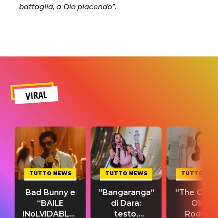
battaglia, a Dio piacendo”.
VIRAL
TUTTO NEWS
TUTTO NEWS
TUTTO NE
Bad Bunny e
“Bangaranga”
“The Cure”
“BAILE
di Dara:
Olivia
INoLVIDABLE”:
testo,
Rodrigo