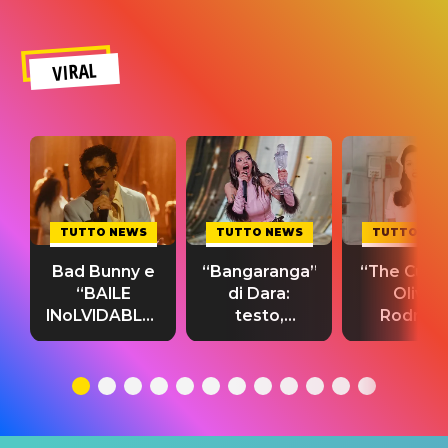
VIRAL
TUTTO NEWS
TUTTO NEWS
TUTTO NE
Bad Bunny e
“Bangaranga”
“The Cure”
“BAILE
di Dara:
Olivia
INoLVIDABLE”:
testo,
Rodrigo
testo,
traduzione e
testo,
traduzione e
significato
traduzion
significato
del singolo
significa