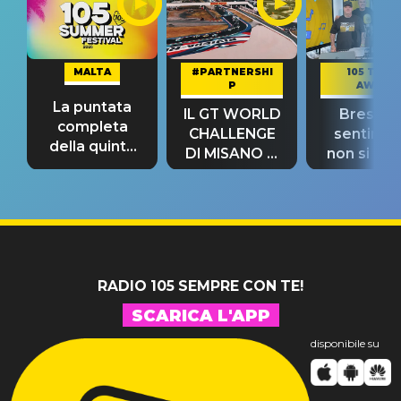
MALTA
#PARTNERSHI
105 TAKE
P
AWAY
La puntata
IL GT WORLD
Bresh: "I
completa
CHALLENGE
sentime
della quinta
DI MISANO si
non si pr
tappa
riconferma
fino alla n
un GRANDE
prima"
SUCCESSO!
RADIO 105 SEMPRE CON TE!
SCARICA L'APP
disponibile su