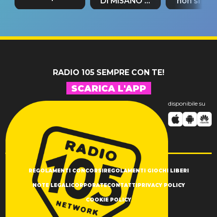
DI MISANO si
non si pr
tappa
riconferma
fino alla n
un GRANDE
prima"
SUCCESSO!
RADIO 105 SEMPRE CON TE!
SCARICA L'APP
disponibile su
REGOLAMENTI CONCORSI
REGOLAMENTI GIOCHI LIBERI
NOTE LEGALI
CORPORATE
CONTATTI
PRIVACY POLICY
COOKIE POLICY