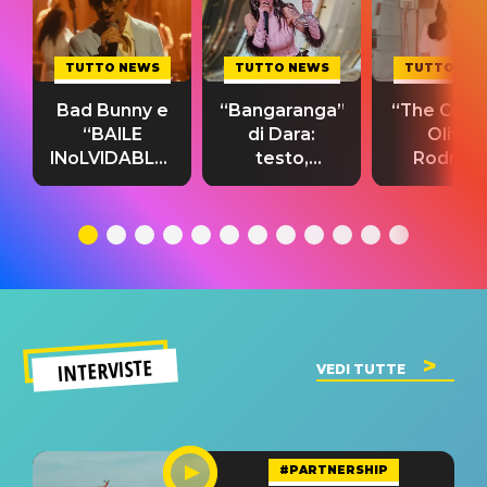
TUTTO NEWS
TUTTO NEWS
TUTTO NE
Bad Bunny e
“Bangaranga”
“The Cure”
“BAILE
di Dara:
Olivia
INoLVIDABLE”:
testo,
Rodrigo
testo,
traduzione e
testo,
traduzione e
significato
traduzion
significato
del singolo
significa
INTERVISTE
VEDI TUTTE
#PARTNERSHIP