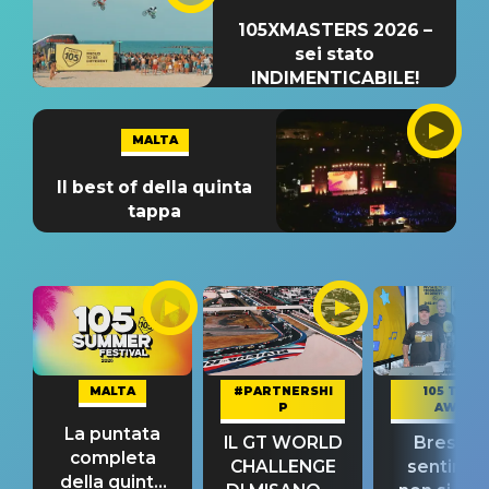
105XMASTERS 2026 –
sei stato
INDIMENTICABILE!
MALTA
Il best of della quinta
tappa
MALTA
#PARTNERSHI
105 TAKE
P
AWAY
La puntata
IL GT WORLD
Bresh: "I
completa
CHALLENGE
sentime
della quinta