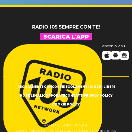
SUCCESSO!
RADIO 105 SEMPRE CON TE!
SCARICA L'APP
disponibile su
REGOLAMENTI CONCORSI
REGOLAMENTI GIOCHI LIBERI
NOTE LEGALI
CORPORATE
CONTATTI
PRIVACY POLICY
COOKIE POLICY
RADIO STUDIO 105 S.p.A.
Largo Donegani, 1 20121 MILANO Partita Iva 03111280156