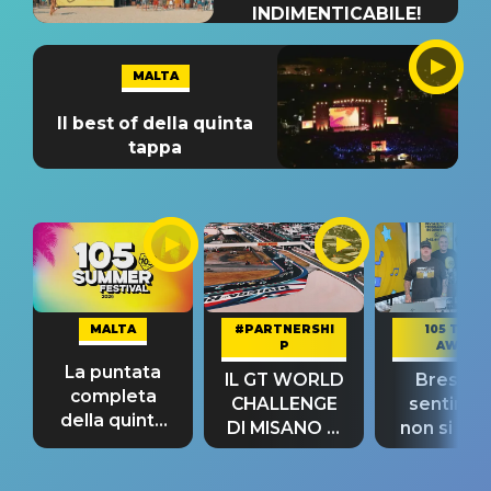
INDIMENTICABILE!
MALTA
Il best of della quinta
tappa
MALTA
#PARTNERSHI
105 TAKE
P
AWAY
La puntata
IL GT WORLD
Bresh: "I
completa
CHALLENGE
sentime
della quinta
DI MISANO si
non si pr
tappa
riconferma
fino alla n
un GRANDE
prima"