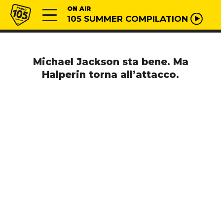
Vai al contenuto
Radio 105
ON AIR
105 SUMMER COMPILATION
Michael Jackson sta bene. Ma
Halperin torna all’attacco.