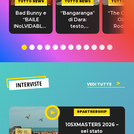
TUTTO NEWS
TUTTO NEWS
TUTTO NE
Bad Bunny e
“Bangaranga”
“The Cure”
“BAILE
di Dara:
Olivia
INoLVIDABLE”:
testo,
Rodrigo
testo,
traduzione e
testo,
traduzione e
significato
traduzion
significato
del singolo
significa
INTERVISTE
VEDI TUTTE
#PARTNERSHIP
105XMASTERS 2026 –
sei stato