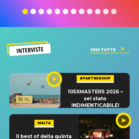
traduzione e
significato
traduzion
significato
del singolo
significa
INTERVISTE
VEDI TUTTE
#PARTNERSHIP
105XMASTERS 2026 –
sei stato
INDIMENTICABILE!
MALTA
Il best of della quinta