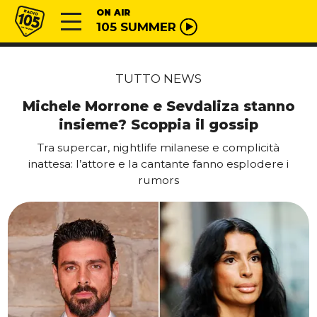
Vai al contenuto
Radio 105
ON AIR
105 SUMMER
TUTTO NEWS
Michele Morrone e Sevdaliza stanno
insieme? Scoppia il gossip
Tra supercar, nightlife milanese e complicità
inattesa: l’attore e la cantante fanno esplodere i
rumors