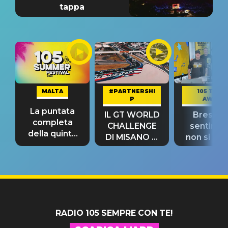
tappa
MALTA
#PARTNERSHI
105 TAKE
P
AWAY
La puntata
IL GT WORLD
Bresh: "I
completa
CHALLENGE
sentime
della quinta
DI MISANO si
non si pr
tappa
riconferma
fino alla n
un GRANDE
prima"
SUCCESSO!
RADIO 105 SEMPRE CON TE!