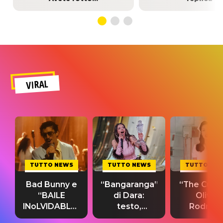
VIRAL
TUTTO NEWS
TUTTO NEWS
TUTTO NE
Bad Bunny e
“Bangaranga”
“The Cure”
“BAILE
di Dara:
Olivia
INoLVIDABLE”:
testo,
Rodrigo
testo,
traduzione e
testo,