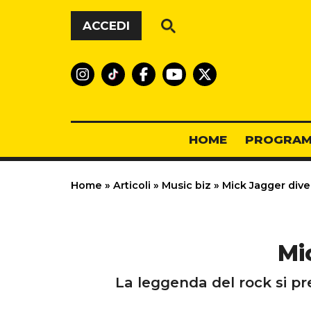
Vai al contenuto
ACCEDI
HOME
PROGRAM
Home
»
Articoli
»
Music biz
»
Mick Jagger dive
Mi
La leggenda del rock si pr