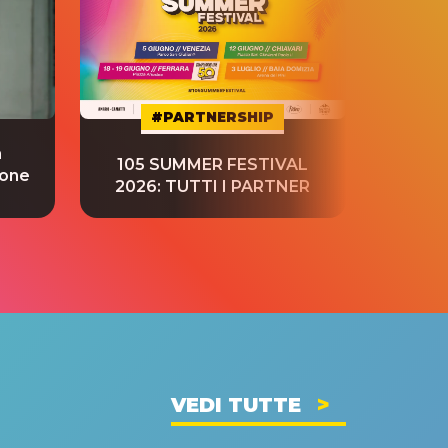
#PARTNERSHIP
a
“S
105 SUMMER FESTIVAL
ione
tradu
2026: TUTTI I PARTNER
VEDI TUTTE