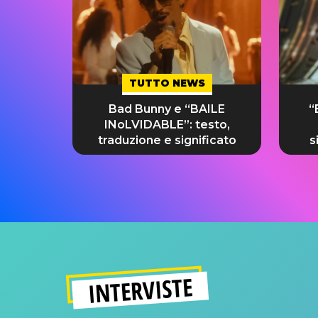
TUTTO NEWS
Bad Bunny e “BAILE
“
INoLVIDABLE”: testo,
traduzione e significato
s
INTERVISTE