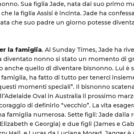
nonno. Sua figlia Jade, nata dal suo primo 
 che la figlia Assisi è incinta. Jade ha confes
ata che suo padre un giorno potesse divent
er la famiglia
. Al Sunday Times, Jade ha riv
a diventato nonno si stato un momento di g
o anche quello di diventare bisnonno. Lui è
 famiglia, ha fatto di tutto per tenerci insieme
esti momenti speciali”. Il bisnonno scatenat
ll’Adelaide Oval in Australia il prossimo ma
coraggio di definirlo “vecchio”. La vita esage
na famiglia numerosa. Sette figli: Jade dalla 
 (Elizabeth e Georgia) e due figli (James e Ga
rry Hall, e Lucas da Luciana Morad. Jagger 