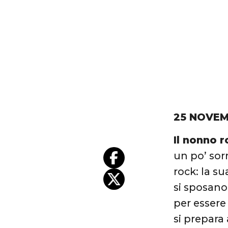
25 NOVEM
Il nonno r
un po’ sor
rock: la s
si sposano
per essere 
si prepara