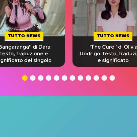
TUTTO NEWS
TUTTO NEWS
Bangaranga” di Dara:
“The Cure” di Olivi
testo, traduzione e
Rodrigo: testo, traduz
ignificato del singolo
e significato