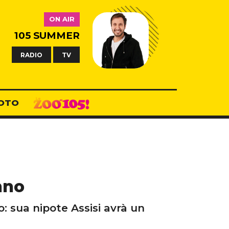
ON AIR
105 SUMMER
RADIO
TV
OTO
nno
: sua nipote Assisi avrà un