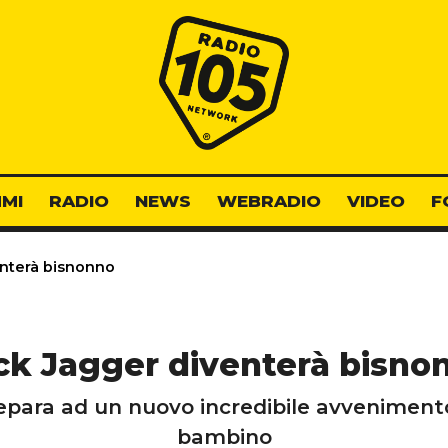
Radio 105
MI
RADIO
NEWS
WEBRADIO
VIDEO
F
nterà bisnonno
ck Jagger diventerà bisno
epara ad un nuovo incredibile avvenimento
bambino