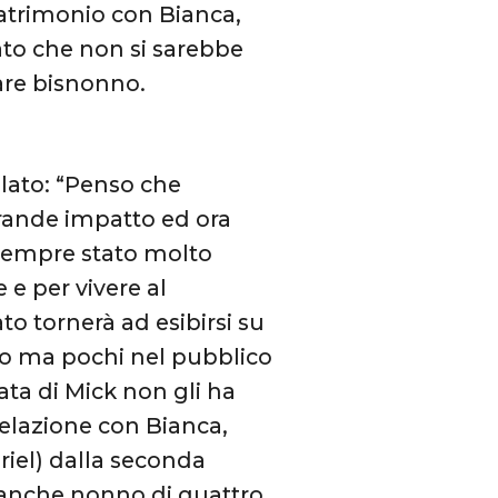
matrimonio con Bianca,
sato che non si sarebbe
are bisnonno.
elato: “Penso che
rande impatto ed ora
 sempre stato molto
 e per vivere al
o tornerà ad esibirsi su
rzo ma pochi nel pubblico
rata di Mick non gli ha
relazione con Bianca,
briel) dalla seconda
è anche nonno di quattro