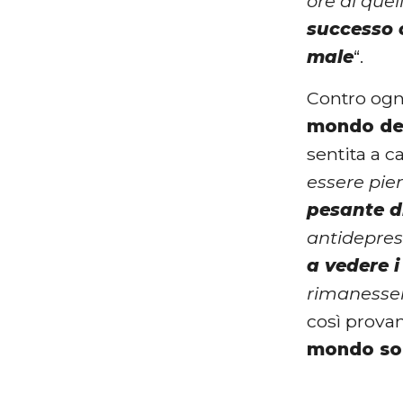
ore di quel
successo 
male
“.
Contro ogni
mondo del
sentita a ca
essere pie
pesante d
antidepres
a vedere i 
rimanesser
così provan
mondo soc