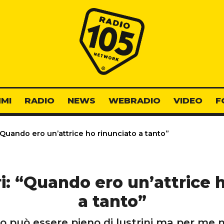
Radio 105
MI
RADIO
NEWS
WEBRADIO
VIDEO
F
 “Quando ero un’attrice ho rinunciato a tanto”
ri: “Quando ero un’attrice 
a tanto”
o può essere pieno di lustrini ma per me 