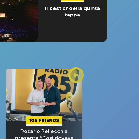
Il best of della quinta
tappa
105 FRIENDS
Rosario Pellecchia
presenta “Così doveva