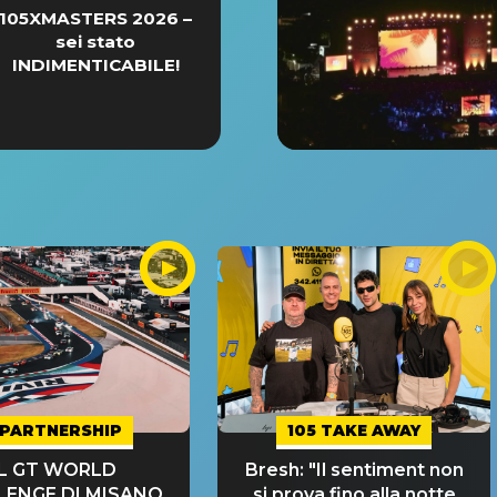
105XMASTERS 2026 –
sei stato
INDIMENTICABILE!
PARTNERSHIP
105 TAKE AWAY
IL GT WORLD
Bresh: "Il sentiment non
LENGE DI MISANO
si prova fino alla notte