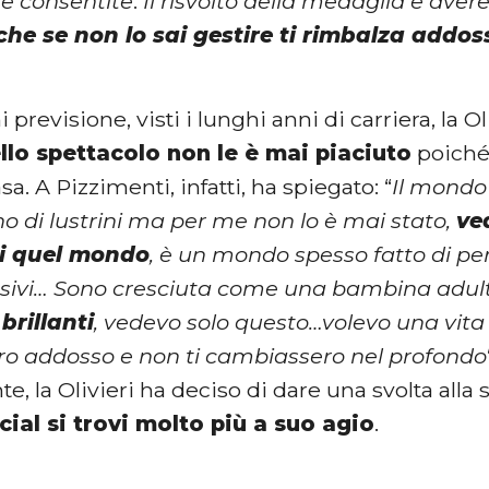
le consentite
.
Il risvolto della medaglia è ave
che se non lo sai gestire ti rimbalza addo
 previsione, visti i lunghi anni di carriera, la 
lo spettacolo non le è mai piaciuto
poiché 
sa. A Pizzimenti, infatti, ha spiegato: “
Il mondo
no di lustrini ma per me non lo è mai stato,
ve
i quel mondo
, è un mondo spesso fatto di p
sivi… Sono cresciuta come una bambina adul
brillanti
, vedevo solo questo…volevo una vita f
o addosso e non ti cambiassero nel profondo
te, la Olivieri ha deciso di dare una svolta alla 
ial si trovi molto più a suo agio
.