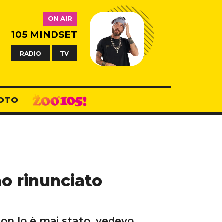
ON AIR
105 MINDSET
RADIO
TV
OTO
ho rinunciato
non lo è mai stato, vedevo