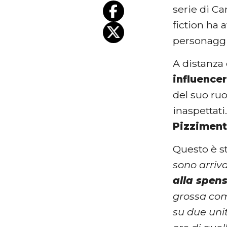
serie di C
fiction ha 
personaggi,
A distanza 
influence
del suo ruo
inaspettati
Pizziment
Questo è st
sono arriva
alla spen
grossa com
su due uni