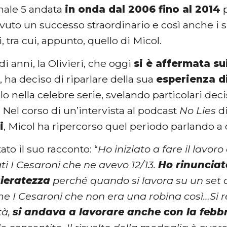
anale 5 andata
in onda dal 2006 fino al 2014
p
avuto un successo straordinario e così anche i
 tra cui, appunto, quello di Micol.
di anni, la Olivieri, che oggi
si è affermata su
r
, ha deciso di riparlare della sua
esperienza d
lo nella celebre serie, svelando particolari de
. Nel corso di un’intervista al podcast
No Lies
di
i
, Micol ha ripercorso quel periodo parlando a
ato il suo racconto: “
Ho iniziato a fare il lavoro
ti I Cesaroni che ne avevo 12/13.
Ho rinunciat
sieratezza
perché quando si lavora su un set 
e I Cesaroni che non era una robina così…Si re
tà,
si andava a lavorare anche con la febb