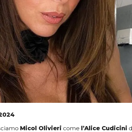
2024
osciamo
Micol Olivieri
come
l’Alice Cudicini