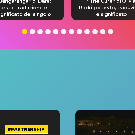
Bangaranga” di Dara:
“The Cure” di Olivi
testo, traduzione e
Rodrigo: testo, traduz
ignificato del singolo
e significato
#PARTNERSHIP