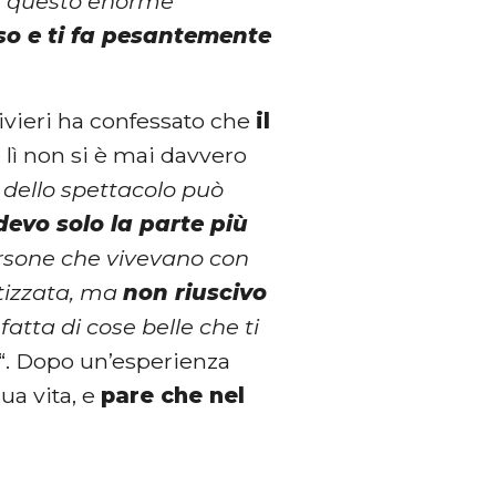
re questo enorme
sso e ti fa pesantemente
Olivieri ha confessato che
il
lì non si è mai davvero
 dello spettacolo può
devo solo la parte più
ersone che vivevano con
tizzata, ma
non riuscivo
atta di cose belle che ti
“. Dopo un’esperienza
sua vita, e
pare che nel