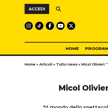
Vai al contenuto
ACCEDI
HOME
PROGRAM
Home
»
Articoli
»
Tutto news
»
Micol Olivieri:
Micol Olivie
"Il mondo dello spettacol