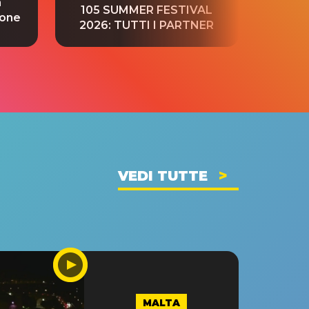
a
“S
105 SUMMER FESTIVAL
ione
tradu
2026: TUTTI I PARTNER
VEDI TUTTE
MALTA