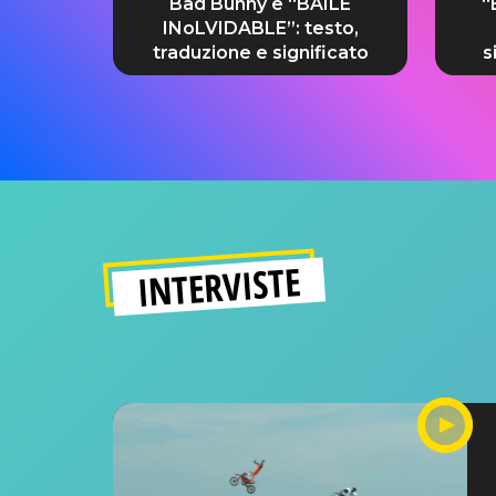
Bad Bunny e “BAILE
“
INoLVIDABLE”: testo,
traduzione e significato
s
INTERVISTE