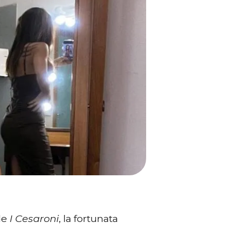
de
I Cesaroni
, la fortunata