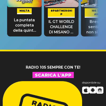
MALTA
#PARTNERSHI
105 TAKE
P
AWAY
La puntata
IL GT WORLD
Bresh: "I
completa
CHALLENGE
sentime
della quinta
DI MISANO si
non si pr
tappa
riconferma
fino alla n
un GRANDE
prima"
SUCCESSO!
RADIO 105 SEMPRE CON TE!
SCARICA L'APP
disponibile su