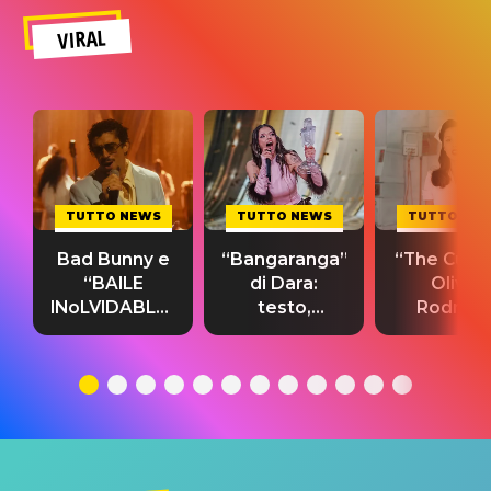
VIRAL
TUTTO NEWS
TUTTO NEWS
TUTTO NE
Bad Bunny e
“Bangaranga”
“The Cure”
“BAILE
di Dara:
Olivia
INoLVIDABLE”:
testo,
Rodrigo
testo,
traduzione e
testo,
traduzione e
significato
traduzion
significato
del singolo
significa