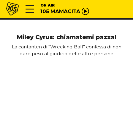
Vai al contenuto
Radio 105
ON AIR
105 MAMACITA
Miley Cyrus: chiamatemi pazza!
La cantanten di "Wrecking Ball" confessa di non
dare peso al giudizio delle altre persone