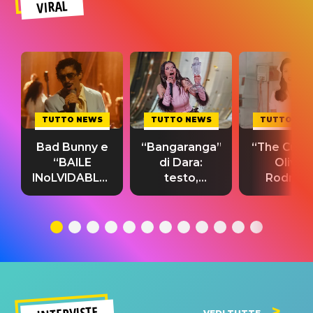
VIRAL
TUTTO NEWS
TUTTO NEWS
TUTTO NE
Bad Bunny e
“Bangaranga”
“The Cure”
“BAILE
di Dara:
Olivia
INoLVIDABLE”:
testo,
Rodrigo
testo,
traduzione e
testo,
traduzione e
significato
traduzion
significato
del singolo
significa