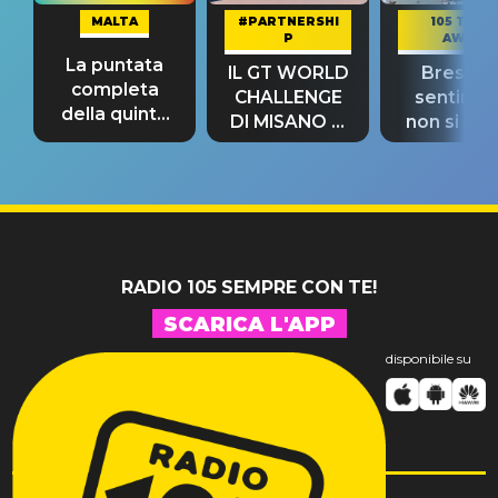
MALTA
#PARTNERSHI
105 TAKE
P
AWAY
La puntata
IL GT WORLD
Bresh: "I
completa
CHALLENGE
sentime
della quinta
DI MISANO si
non si pr
tappa
riconferma
fino alla n
un GRANDE
prima"
SUCCESSO!
RADIO 105 SEMPRE CON TE!
SCARICA L'APP
disponibile su