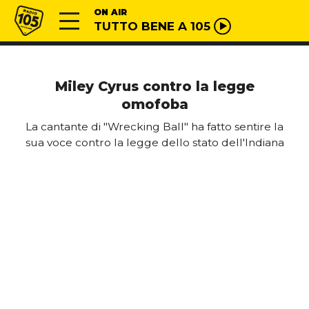
Vai al contenuto
Radio 105
ON AIR
TUTTO BENE A 105
Miley Cyrus contro la legge
omofoba
La cantante di "Wrecking Ball" ha fatto sentire la
sua voce contro la legge dello stato dell'Indiana