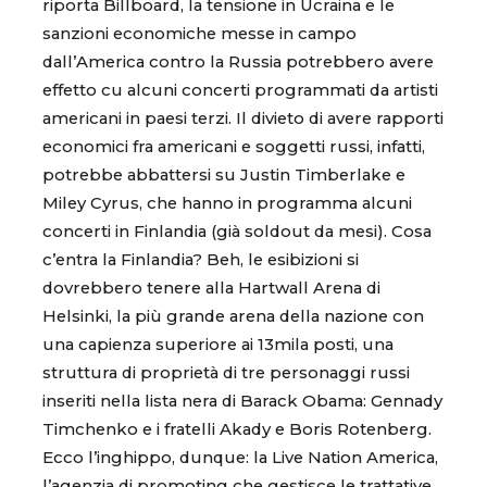
riporta Billboard, la tensione in Ucraina e le
sanzioni economiche messe in campo
dall’America contro la Russia potrebbero avere
effetto cu alcuni concerti programmati da artisti
americani in paesi terzi. Il divieto di avere rapporti
economici fra americani e soggetti russi, infatti,
potrebbe abbattersi su Justin Timberlake e
Miley Cyrus, che hanno in programma alcuni
concerti in Finlandia (già soldout da mesi). Cosa
c’entra la Finlandia? Beh, le esibizioni si
dovrebbero tenere alla Hartwall Arena di
Helsinki, la più grande arena della nazione con
una capienza superiore ai 13mila posti, una
struttura di proprietà di tre personaggi russi
inseriti nella lista nera di Barack Obama: Gennady
Timchenko e i fratelli Akady e Boris Rotenberg.
Ecco l’inghippo, dunque: la Live Nation America,
l’agenzia di promoting che gestisce le trattative