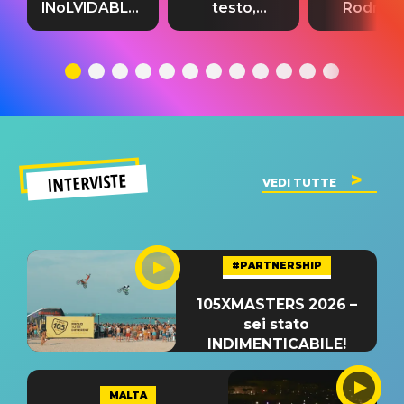
INoLVIDABLE”:
testo,
Rodrigo
testo,
traduzione e
testo,
traduzione e
significato
traduzion
significato
del singolo
significa
INTERVISTE
VEDI TUTTE
#PARTNERSHIP
105XMASTERS 2026 –
sei stato
INDIMENTICABILE!
MALTA