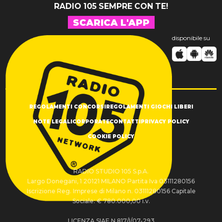
RADIO 105 SEMPRE CON TE!
SCARICA L'APP
disponibile su
REGOLAMENTI CONCORSI
REGOLAMENTI GIOCHI LIBERI
NOTE LEGALI
CORPORATE
CONTATTI
PRIVACY POLICY
COOKIE POLICY
RADIO STUDIO 105 S.p.A.
Largo Donegani, 1 20121 MILANO Partita Iva 03111280156
Iscrizione Reg. Imprese di Milano n. 03111280156 Capitale
Sociale: € 780.000,00 i.v.
LICENZA SIAE N.817/I/07-293