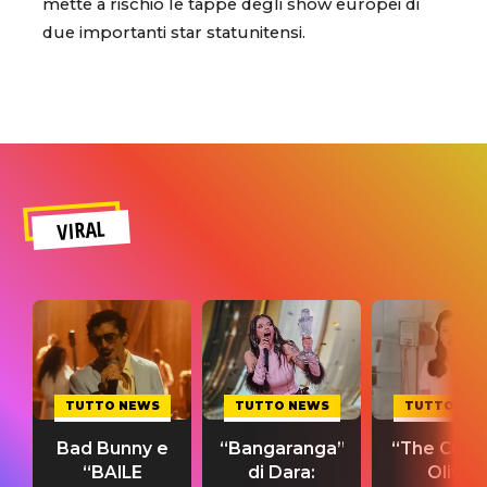
mette a rischio le tappe degli show europei di
due importanti star statunitensi.
VIRAL
TUTTO NEWS
TUTTO NEWS
TUTTO NE
Bad Bunny e
“Bangaranga”
“The Cure”
“BAILE
di Dara:
Olivia