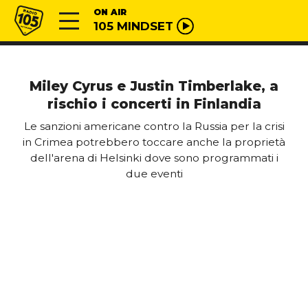
Vai al contenuto
Radio 105
ON AIR
105 MINDSET
Miley Cyrus e Justin Timberlake, a
rischio i concerti in Finlandia
Le sanzioni americane contro la Russia per la crisi
in Crimea potrebbero toccare anche la proprietà
dell'arena di Helsinki dove sono programmati i
due eventi