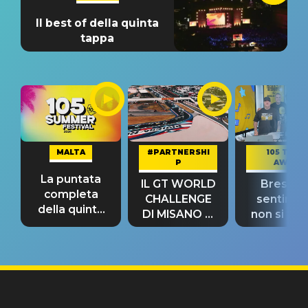
Il best of della quinta
tappa
MALTA
#PARTNERSHI
105 TAKE
P
AWAY
La puntata
IL GT WORLD
Bresh: "I
completa
CHALLENGE
sentime
della quinta
DI MISANO si
non si pr
tappa
riconferma
fino alla n
un GRANDE
prima"
SUCCESSO!