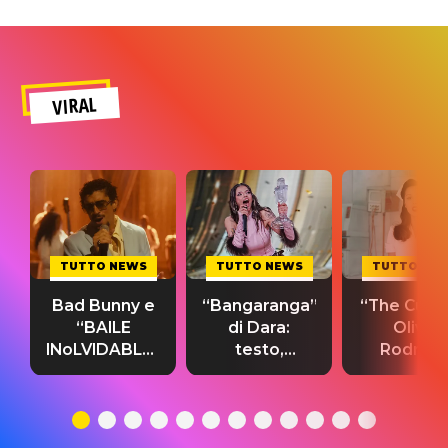
VIRAL
TUTTO NEWS
TUTTO NEWS
TUTTO NE
Bad Bunny e
“Bangaranga”
“The Cure”
“BAILE
di Dara:
Olivia
INoLVIDABLE”:
testo,
Rodrigo
testo,
traduzione e
testo,
traduzione e
significato
traduzion
significato
del singolo
significa