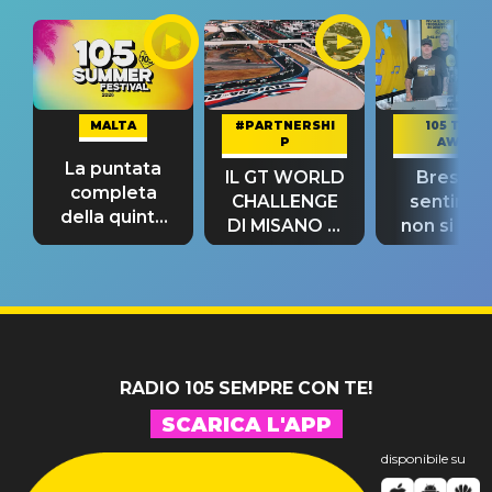
MALTA
#PARTNERSHI
105 TAKE
P
AWAY
La puntata
IL GT WORLD
Bresh: "I
completa
CHALLENGE
sentime
della quinta
DI MISANO si
non si pr
tappa
riconferma
fino alla n
un GRANDE
prima"
SUCCESSO!
RADIO 105 SEMPRE CON TE!
SCARICA L'APP
disponibile su