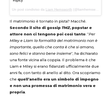
#spicy
Un post condiviso da
Liam Hemsworth
(@liamhemsworth) in data:
Il matrimonio è tornato in pista? Macché.
Secondo il sito di gossip
TMZ
, popstar e
attore non ci tengono poi così tanto
: “
Per
Miley e Liam la formalità del matrimonio non è
importante, quello che conta è che si amano,
sono felici e stanno bene insieme
“, ha dichiarato
una fonte vicina alla coppia. Il problema è che
Liam e Miley si erano fidanzati ufficialmente due
anni fa, con tanto di anello al dito. Ora scopriamo
che
quell’anello era un simbolo di impegno
e non una promessa di matrimonio vera e
propria
.