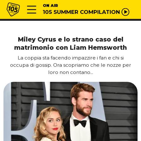
Vai al contenuto
Radio 105
ON AIR
105 SUMMER COMPILATION
Miley Cyrus e lo strano caso del
matrimonio con Liam Hemsworth
La coppia sta facendo impazzire i fan e chi si
occupa di gossip. Ora scopriamo che le nozze per
loro non contano...