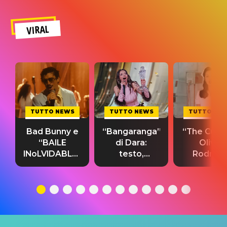
VIRAL
TUTTO NEWS
TUTTO NEWS
TUTTO NE
Bad Bunny e
“Bangaranga”
“The Cure”
“BAILE
di Dara:
Olivia
INoLVIDABLE”:
testo,
Rodrigo
testo,
traduzione e
testo,
traduzione e
significato
traduzion
significato
del singolo
significa