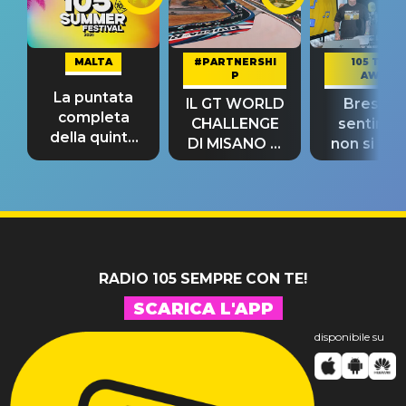
MALTA
#PARTNERSHI
105 TAKE
P
AWAY
La puntata
IL GT WORLD
Bresh: "I
completa
CHALLENGE
sentime
della quinta
DI MISANO si
non si pr
tappa
riconferma
fino alla n
un GRANDE
prima"
SUCCESSO!
RADIO 105 SEMPRE CON TE!
SCARICA L'APP
disponibile su