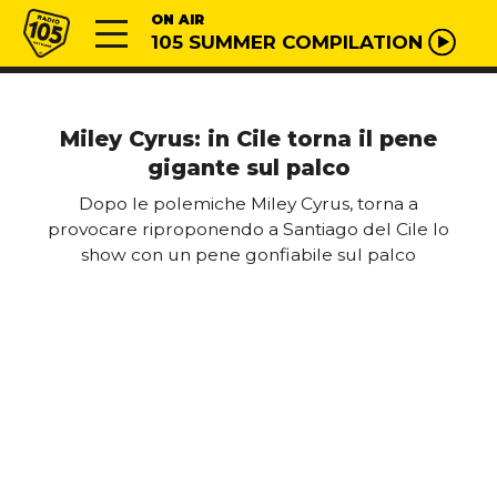
Vai al contenuto
Radio 105
ON AIR
105 SUMMER COMPILATION
Miley Cyrus: in Cile torna il pene
gigante sul palco
Dopo le polemiche Miley Cyrus, torna a
provocare riproponendo a Santiago del Cile lo
show con un pene gonfiabile sul palco