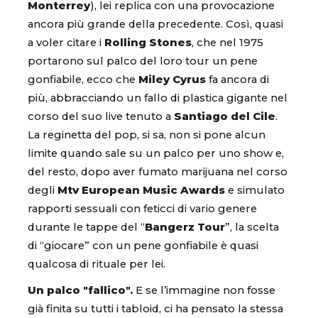
Monterrey
), lei replica con una provocazione
ancora più grande della precedente. Così, quasi
a voler citare i
Rolling Stones
, che nel 1975
portarono sul palco del loro tour un pene
gonfiabile, ecco che
Miley Cyrus
fa ancora di
più, abbracciando un fallo di plastica gigante nel
corso del suo live tenuto a
Santiago del Cile
.
La reginetta del pop, si sa, non si pone alcun
limite quando sale su un palco per uno show e,
del resto, dopo aver fumato marijuana nel corso
degli
Mtv European Music Awards
e simulato
rapporti sessuali con feticci di vario genere
durante le tappe del “
Bangerz Tour
”, la scelta
di “giocare” con un pene gonfiabile è quasi
qualcosa di rituale per lei.
Un palco "fallico".
E se l’immagine non fosse
già finita su tutti i tabloid, ci ha pensato la stessa