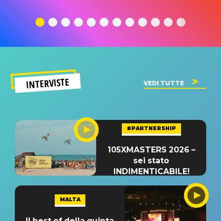
traduzione e
significato
traduzion
significato
del singolo
significa
INTERVISTE
VEDI TUTTE
#PARTNERSHIP
105XMASTERS 2026 –
sei stato
INDIMENTICABILE!
MALTA
Il best of della quinta