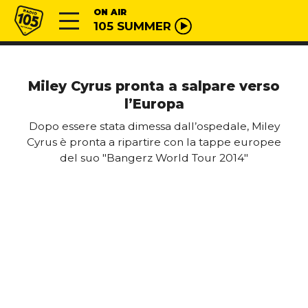
Vai al contenuto
Radio 105
ON AIR
105 SUMMER
Miley Cyrus pronta a salpare verso
l’Europa
Dopo essere stata dimessa dall’ospedale, Miley
Cyrus è pronta a ripartire con la tappe europee
del suo "Bangerz World Tour 2014"