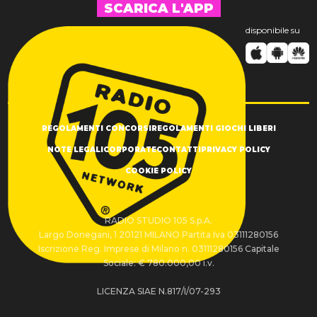
SCARICA L'APP
disponibile su
REGOLAMENTI CONCORSI
REGOLAMENTI GIOCHI LIBERI
NOTE LEGALI
CORPORATE
CONTATTI
PRIVACY POLICY
COOKIE POLICY
RADIO STUDIO 105 S.p.A.
Largo Donegani, 1 20121 MILANO Partita Iva 03111280156
Iscrizione Reg. Imprese di Milano n. 03111280156 Capitale
Sociale: € 780.000,00 i.v.
LICENZA SIAE N.817/I/07-293