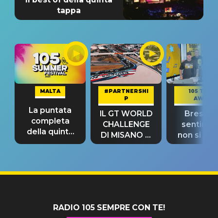
tappa
MALTA
#PARTNERSHI
105 TAKE
P
AWAY
La puntata
IL GT WORLD
Bresh: "I
completa
CHALLENGE
sentime
della quinta
DI MISANO si
non si pr
tappa
riconferma
fino alla n
un GRANDE
prima"
SUCCESSO!
RADIO 105 SEMPRE CON TE!