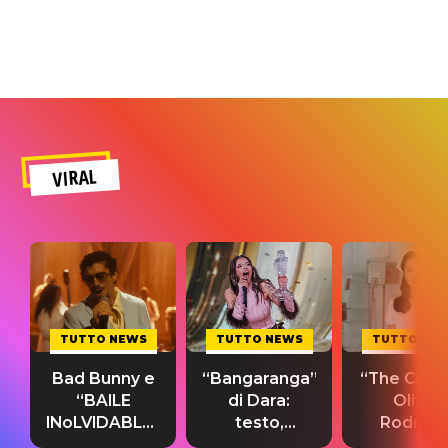
VIRAL
TUTTO NEWS
TUTTO NEWS
TUTTO NE
Bad Bunny e
“Bangaranga”
“The Cure”
“BAILE
di Dara:
Olivia
INoLVIDABLE”:
testo,
Rodrigo
testo,
traduzione e
testo,