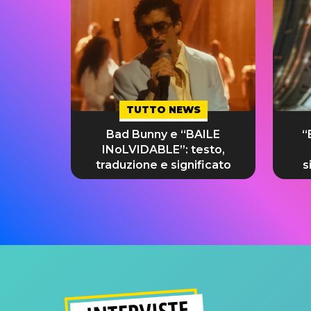
TUTTO NEWS
Bad Bunny e “BAILE
“
INoLVIDABLE”: testo,
traduzione e significato
s