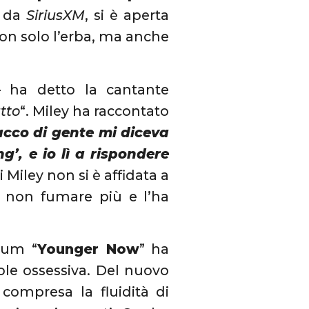
a da
SiriusXM
, si è aperta
non solo l’erba, ma anche
 ha detto la cantante
utto
“. Miley ha raccontato
cco di gente mi diceva
g’, e io lì a rispondere
ti Miley non si è affidata a
di non fumare più e l’ha
bum “
Younger Now
” ha
ole ossessiva. Del nuovo
 compresa la fluidità di