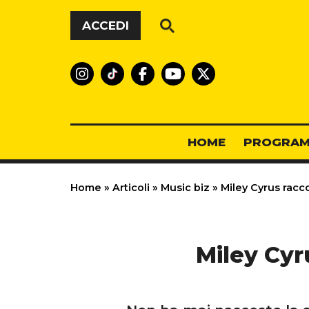
Vai al contenuto
ACCEDI
HOME
PROGRAM
Home
»
Articoli
»
Music biz
»
Miley Cyrus racc
Miley Cyr