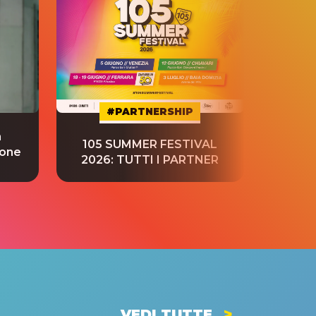
#PARTNERSHIP
a
“S
105 SUMMER FESTIVAL
ione
tradu
2026: TUTTI I PARTNER
VEDI TUTTE