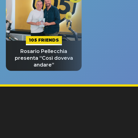
105 FRIENDS
Rosario Pellecchia
presenta “Così doveva
andare”