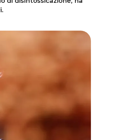
 di disintossicazione, ha
i.