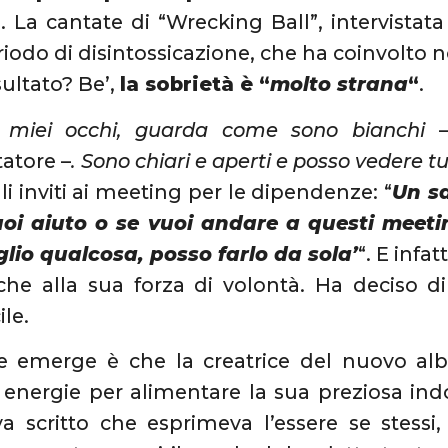
a
. La cantate di “Wrecking Ball”, intervistat
riodo di disintossicazione, che ha coinvolto 
risultato? Be’,
la sobrietà è “
molto strana
“
.
 miei occhi, guarda come sono bianchi
–
statore –
. Sono chiari e aperti e posso vedere t
i inviti ai meeting per le dipendenze: “
Un sa
uoi aiuto o se vuoi andare a questi meetin
glio qualcosa, posso farlo da sola’
“. E infat
 che alla sua forza di volontà. Ha deciso 
ile.
e emerge è che la creatrice del nuovo al
energie per alimentare la sua preziosa ind
a scritto che esprimeva l’essere se stessi,