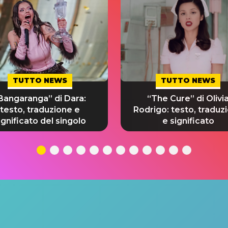
TUTTO NEWS
TUTTO NEWS
Bangaranga” di Dara:
“The Cure” di Olivi
testo, traduzione e
Rodrigo: testo, traduz
ignificato del singolo
e significato