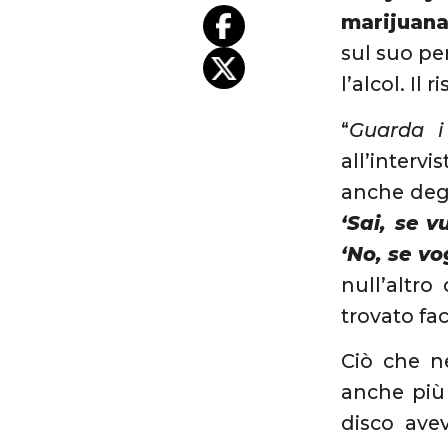
marijuan
sul suo pe
l’alcol. Il 
“
Guarda i
all’intervi
anche degl
‘Sai, se v
‘No, se vo
null’altro
trovato fac
Ciò che n
anche più 
disco avev