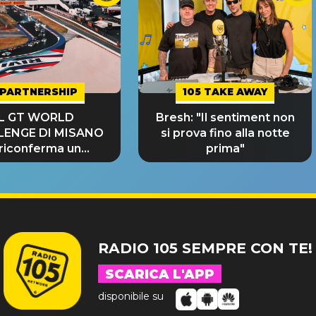
PARTNERSHIP
105 TAKE AWAY
IL GT WORLD
Bresh: "Il sentiment non
LENGE DI MISANO
si prova fino alla notte
 riconferma un
prima"
NDE SUCCESSO!
RADIO 105 SEMPRE CON TE!
SCARICA L'APP
disponibile su