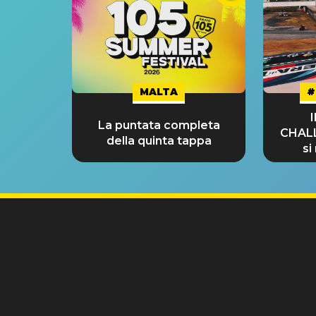
MALTA
#
La puntata completa
CHAL
della quinta tappa
si
GRA