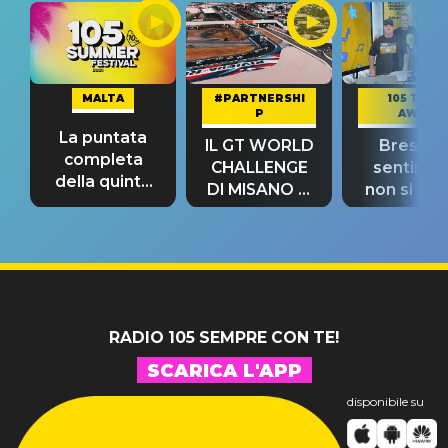
MALTA
#PARTNERSHI
105 TAKE
P
AWAY
La puntata
IL GT WORLD
Bresh: "I
completa
CHALLENGE
sentime
della quinta
DI MISANO si
non si pr
tappa
riconferma
fino alla n
un GRANDE
prima"
SUCCESSO!
RADIO 105 SEMPRE CON TE!
SCARICA L'APP
disponibile su