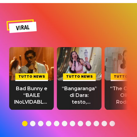
VIRAL
TUTTO NEWS
TUTTO NEWS
TUTTO NE
Bad Bunny e
“Bangaranga”
“The Cure”
“BAILE
di Dara:
Olivia
INoLVIDABLE”:
testo,
Rodrigo
testo,
traduzione e
testo,
traduzione e
significato
traduzion
significato
del singolo
significa