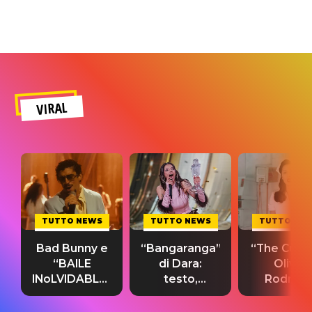
VIRAL
TUTTO NEWS
TUTTO NEWS
TUTTO NE
Bad Bunny e
“Bangaranga”
“The Cure”
“BAILE
di Dara:
Olivia
INoLVIDABLE”:
testo,
Rodrigo
testo,
traduzione e
testo,
traduzione e
significato
traduzion