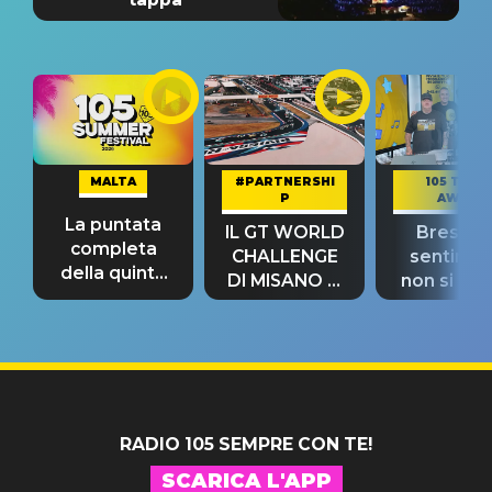
MALTA
#PARTNERSHI
105 TAKE
P
AWAY
La puntata
IL GT WORLD
Bresh: "I
completa
CHALLENGE
sentime
della quinta
DI MISANO si
non si pr
tappa
riconferma
fino alla n
un GRANDE
prima"
SUCCESSO!
RADIO 105 SEMPRE CON TE!
SCARICA L'APP