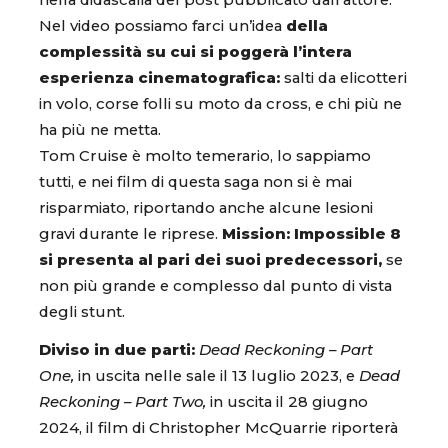
nella didascalia del post pubblicato dall’attore.
Nel video possiamo farci un’idea
della
complessità su cui si poggerà l’intera
esperienza cinematografica:
salti da elicotteri
in volo, corse folli su moto da cross, e chi più ne
ha più ne metta.
Tom Cruise è molto temerario, lo sappiamo
tutti, e nei film di questa saga non si è mai
risparmiato, riportando anche alcune lesioni
gravi durante le riprese.
Mission: Impossible 8
si presenta al pari dei suoi predecessori,
se
non più grande e complesso dal punto di vista
degli stunt.
Diviso in due parti:
Dead Reckoning – Part
One,
in uscita nelle sale il 13 luglio 2023, e
Dead
Reckoning – Part Two,
in uscita il 28 giugno
2024, il film di Christopher McQuarrie riporterà