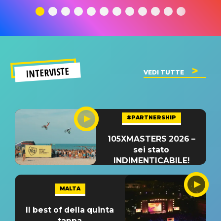
significato
del singolo
significa
INTERVISTE
VEDI TUTTE
#PARTNERSHIP
105XMASTERS 2026 –
sei stato
INDIMENTICABILE!
MALTA
Il best of della quinta
tappa