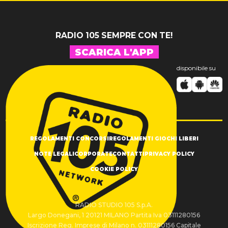
RADIO 105 SEMPRE CON TE!
SCARICA L'APP
disponibile su
REGOLAMENTI CONCORSI
REGOLAMENTI GIOCHI LIBERI
NOTE LEGALI
CORPORATE
CONTATTI
PRIVACY POLICY
COOKIE POLICY
RADIO STUDIO 105 S.p.A.
Largo Donegani, 1 20121 MILANO Partita Iva 03111280156
Iscrizione Reg. Imprese di Milano n. 03111280156 Capitale