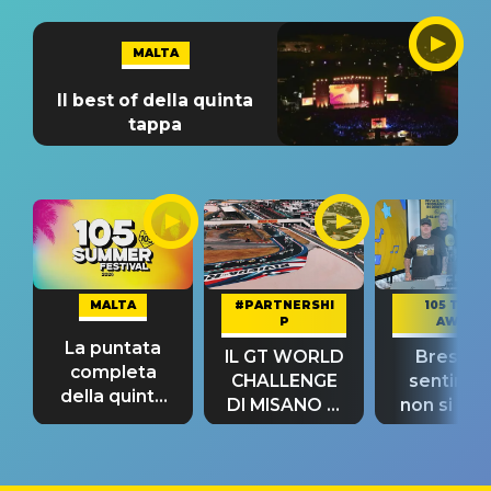
MALTA
Il best of della quinta
tappa
MALTA
#PARTNERSHI
105 TAKE
P
AWAY
La puntata
IL GT WORLD
Bresh: "I
completa
CHALLENGE
sentime
della quinta
DI MISANO si
non si pr
tappa
riconferma
fino alla n
un GRANDE
prima"
SUCCESSO!