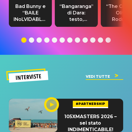
Bad Bunny e
“Bangaranga”
“The Cure”
“BAILE
di Dara:
Olivia
INoLVIDABLE”:
testo,
Rodrigo
testo,
traduzione e
testo,
traduzione e
significato
traduzion
significato
del singolo
significa
INTERVISTE
VEDI TUTTE
#PARTNERSHIP
105XMASTERS 2026 –
sei stato
INDIMENTICABILE!