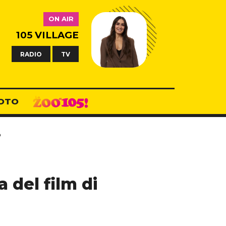
ON AIR
105 VILLAGE
RADIO
TV
OTO
o
 del film di