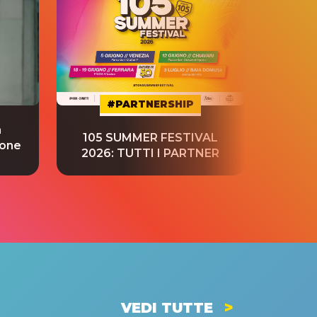
#PARTNERSHIP
a
“S
105 SUMMER FESTIVAL
ione
tradu
2026: TUTTI I PARTNER
VEDI TUTTE