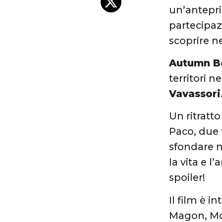
un’anteprim
partecipaz
scoprire ne
Autumn B
territori 
Vavassori
Un ritratto
Paco, due 
sfondare n
la vita e 
spoiler!
Il film è 
Magon, Mo