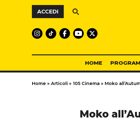
Vai al contenuto
ACCEDI
HOME
PROGRAM
Home
»
Articoli
»
105 Cinema
»
Moko all’Autumn
Moko all’Au