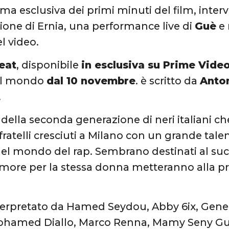
a esclusiva dei primi minuti del film, intervi
ione di Ernia, una performance live di
Guè
e 
l video.
eat
, disponibile
in esclusiva su Prime Vide
nel mondo
dal 10 novembre
. è scritto da
Anto
.
 della seconda generazione di neri italiani che
fratelli cresciuti a Milano con un grande tale
el mondo del rap. Sembrano destinati al su
l’amore per la stessa donna metteranno alla p
interpretato da Hamed Seydou, Abby 6ix, Gene
hamed Diallo, Marco Renna, Mamy Seny Gu