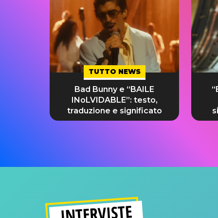
TUTTO NEWS
Bad Bunny e “BAILE
“
INoLVIDABLE”: testo,
traduzione e significato
s
INTERVISTE