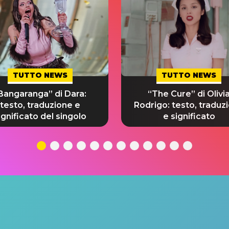
TUTTO NEWS
TUTTO NEWS
Bangaranga” di Dara:
“The Cure” di Olivi
testo, traduzione e
Rodrigo: testo, traduz
ignificato del singolo
e significato