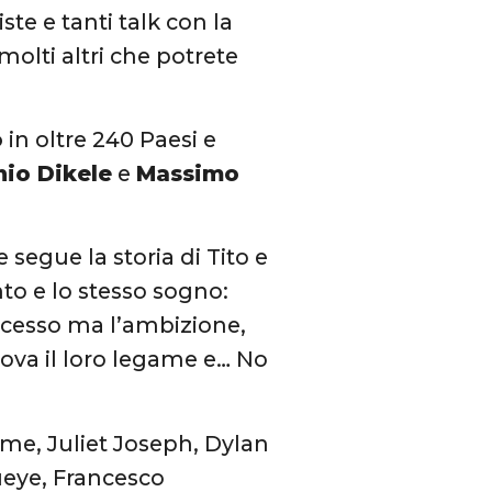
ste e tanti talk con la
molti altri che potrete
o
in oltre 240 Paesi e
nio Dikele
e
Massimo
 segue la storia di Tito e
nto e lo stesso sogno:
ccesso ma l’ambizione,
rova il loro legame e… No
me, Juliet Joseph, Dylan
eye, Francesco