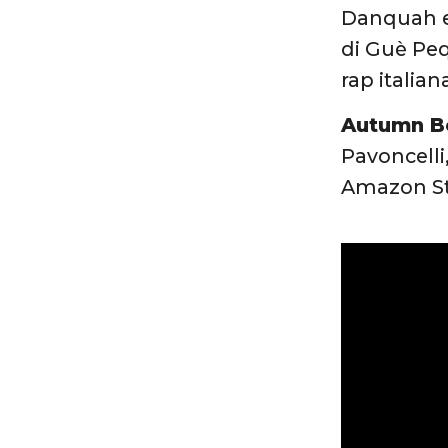
Danquah e 
di Guè Peq
rap italian
Autumn B
Pavoncelli
Amazon St