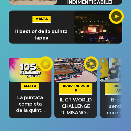
INDIMENTICABILE!
MALTA
Il best of della quinta
tappa
MALTA
#PARTNERSHI
105 TAKE
P
AWAY
La puntata
IL GT WORLD
Bresh: "I
completa
CHALLENGE
sentime
della quinta
DI MISANO si
non si pr
tappa
riconferma
fino alla n
un GRANDE
prima"