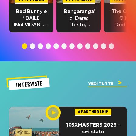
Bad Bunny e
“Bangaranga”
“The Cure”
“BAILE
di Dara:
Olivia
INoLVIDABLE”:
testo,
Rodrigo
testo,
traduzione e
testo,
traduzione e
significato
traduzion
significato
del singolo
significa
INTERVISTE
VEDI TUTTE
#PARTNERSHIP
105XMASTERS 2026 –
sei stato