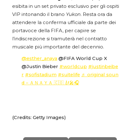
esibita in un set privato esclusivo per gli ospiti
VIP intonando il brano
Yukon
. Resta ora da
attendere la conferma ufficiale da parte dei
portavoce della FIFA, per capire se
l’indiscrezione si tramuterà nel contratto
musicale più importante del decennio.
@esther_anaya
@FIFA World Cup X
@Justin Bieber
#worldcup
#justinbeibe
r
#sofistadium
#suitelife
♬ original soun
d – ＡＮＡＹＡ 🇨🇴 🎻🎤🎧
(Credits: Getty Images)