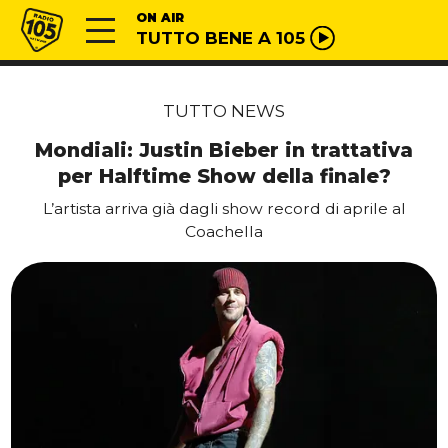
Vai al contenuto
Radio 105
ON AIR
TUTTO BENE A 105
TUTTO NEWS
Mondiali: Justin Bieber in trattativa
per Halftime Show della finale?
L’artista arriva già dagli show record di aprile al
Coachella