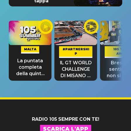
tappa
MALTA
#PARTNERSHI
105 TAKE
P
AWAY
La puntata
IL GT WORLD
Bresh: "I
completa
CHALLENGE
sentime
della quinta
DI MISANO si
non si pr
tappa
riconferma
fino alla n
un GRANDE
prima"
SUCCESSO!
RADIO 105 SEMPRE CON TE!
SCARICA L'APP