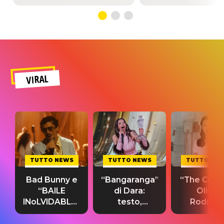
VIRAL
TUTTO NEWS
TUTTO NEWS
TUTTO NE
Bad Bunny e
“Bangaranga”
“The Cure”
“BAILE
di Dara:
Olivia
INoLVIDABLE”:
testo,
Rodrigo
testo,
traduzione e
testo,
traduzione e
significato
traduzion